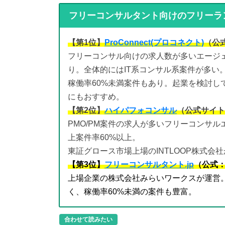
フリーコンサルタント向けのフリーラ
【第1位】
ProConnect(プロコネクト)
（公
フリーコンサル向けの求人数が多いエージェン
り。全体的にはIT系コンサル系案件が多い
稼働率60%未満案件もあり。起業を検討し
にもおすすめ。
【第2位】
ハイパフォコンサル
（公式サイト
PMO/PM案件の求人が多いフリーコンサル
上案件率60%以上。
東証グロース市場上場のINTLOOP株式会
【第3位】
フリーコンサルタント.jp
（公式
上場企業の株式会社みらいワークスが運営
く、稼働率60%未満の案件も豊富。
合わせて読みたい