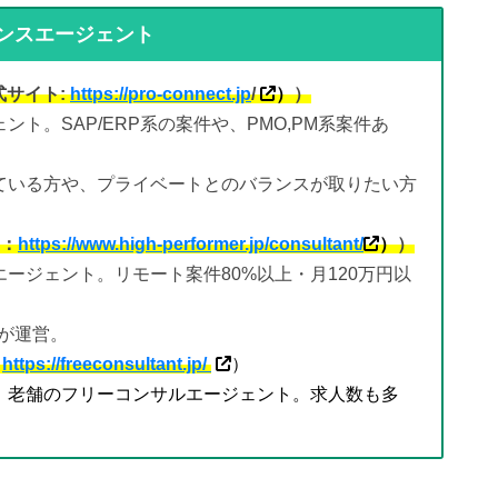
ンスエージェント
式サイト:
https://pro-connect.jp
/
）
）
ト。SAP/ERP系の案件や、PMO,PM系案件あ
。
ている方や、プライベートとのバランスが取りたい方
：
https://www.high-performer.jp/consultant/
）
）
エージェント。リモート案件80%以上・月120万円以
社が運営。
：
https://freeconsultant.jp/
）
。老舗のフリーコンサルエージェント。求人数も多