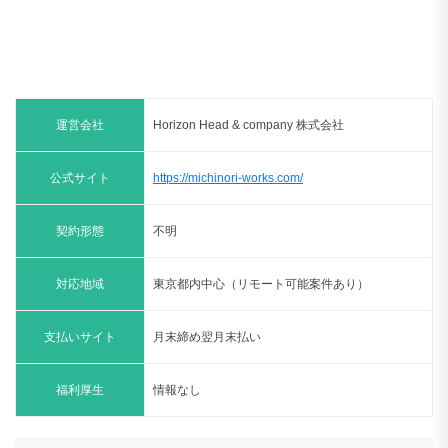
運営会社
Horizon Head & company 株式会社
公式サイト
https://michinori-works.com/
契約形態
不明
対応地域
東京都内中心（リモート可能案件あり）
支払いサイト
月末締め翌月末払い
福利厚生
情報なし