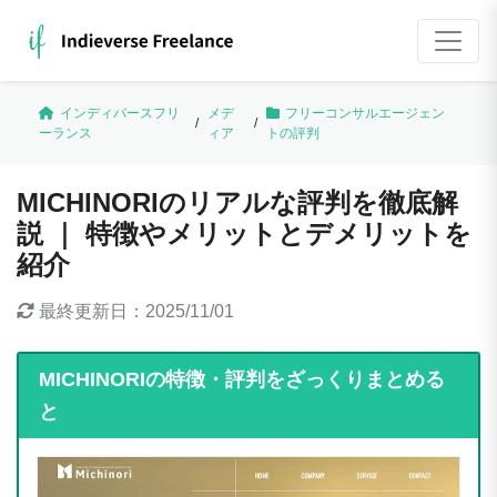
インディバースフリ
メデ
フリーコンサルエージェン
/
/
ーランス
ィア
トの評判
MICHINORIのリアルな評判を徹底解
説 ｜ 特徴やメリットとデメリットを
紹介
最終更新日：
2025/11/01
MICHINORIの特徴・評判をざっくりまとめる
と