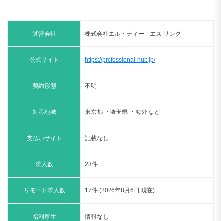
運営会社
株式会社エル・ティー・エス リンク
公式サイト
https://professional-hub.jp/
契約形態
不明
対応地域
東京都 ・埼玉県 ・海外 など
支払いサイト
記載なし
求人数
23件
リモート求人数
17件 (2026年8月6日 現在)
福利厚生
情報なし