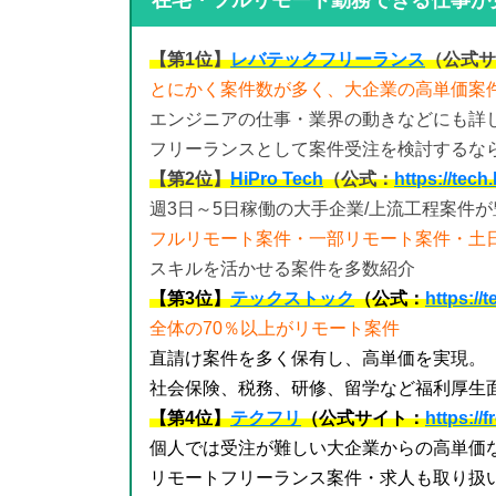
【第1位】
レバテックフリーランス
（公式サ
とにかく案件数が多く、大企業の高単価案
エンジニアの仕事・業界の動きなどにも詳
フリーランスとして案件受注を検討するな
【第2位】
HiPro Tech
（公式：
https://tech.
週3日～5日稼働の大手企業/上流工程案件
フルリモート案件・一部リモート案件・土日
スキルを活かせる案件を多数紹介
【第3位】
テックストック
（公式：
https://
全体の70％以上がリモート案件
直請け案件を多く保有し、高単価を実現。
社会保険、税務、研修、留学など福利厚生
【第4位】
テクフリ
（公式サイト：
https://
個人では受注が難しい大企業からの高単価
リモートフリーランス案件・求人も取り扱