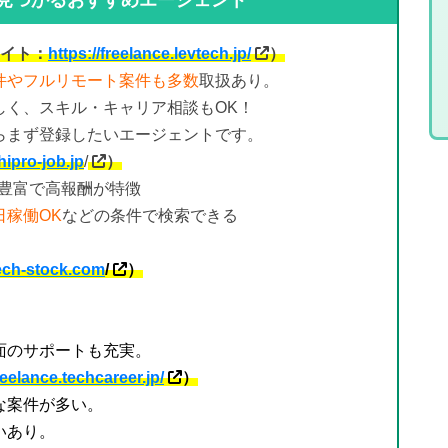
イト：
https://freelance.levtech.jp/
）
件やフルリモート案件も多数
取扱あり。
しく、スキル・キャリア相談もOK！
らまず登録したいエージェントです。
hipro-job.jp
/
）
が豊富で高報酬が特徴
稼働OK
などの条件で検索できる
tech-stock.com
/
）
面のサポートも充実。
freelance.techcareer.jp/
）
な案件が多い。
いあり。