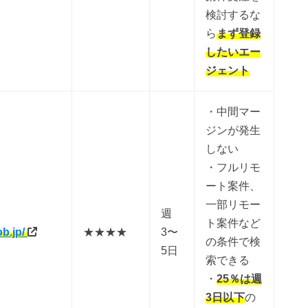
検討するな
ら
まず登録
したいエー
ジェント
・中間マー
ジンが発生
しない
・フルリモ
ート案件、
一部リモー
週
ト案件など
ob.jp/
★★★★
3〜
の条件で検
5日
索できる
・
25％は週
3日以下
の