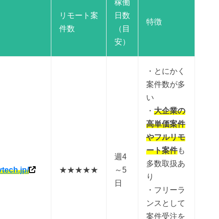
稼働
リモート案
日数
特徴
件数
（目
安）
・とにかく
案件数が多
い
・
大企業の
高単価案件
やフルリモ
ート案件
も
週4
多数取扱あ
vtech.jp/
★★★★★
～5
り
日
・フリーラ
ンスとして
案件受注を