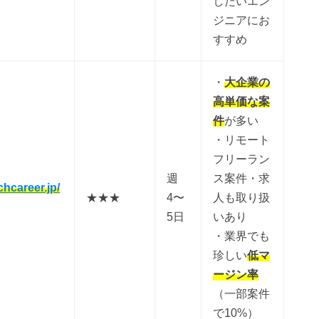
したいエン
ジニアにお
すすめ
・
大企業の
高単価な案
件
が多い
・リモート
フリーラン
週
ス案件・求
chcareer.jp/
★★★
4〜
人も取り扱
5日
いあり
・業界でも
珍しい
低マ
ージン率
（一部案件
で10%）