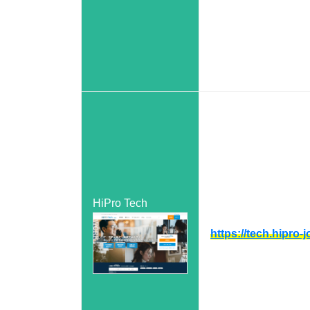
HiPro Tech
https://tech.hipro-j