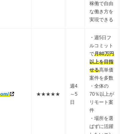
稼働で自由
な働き方を
実現できる
・週5日フ
ルコミット
で
月80万円
以上を目指
せる
高単価
案件を多数
週4
・全体の
.com/
★★★★★
～5
70％以上が
日
リモート案
件
・場所を選
ばずに活躍