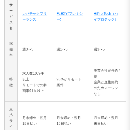
サ
ー
レバテックフリ
FLEXY(フレキシ
HiPro Tech（ハ
ビ
ーランス
ー)
イプロテック）
ス
名
稼
働
週3〜5
週1〜5
週3〜5
率
事業会社案件約7
求人数10万件
割
特
以上
98%がリモート
企業と直接契約
徴
リモートでの参
案件
のためマージン
画率91％以上
なし
支
払
月末締め・翌月
月末締め・翌月
月末締め・翌月
サ
15日払い
15日払い
末日払い
イ