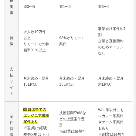
稼
働
週3〜5
週1〜5
週3〜5
率
事業会社案件約7
求人数10万件
割
特
以上
98%がリモート
企業と直接契約
徴
リモートでの参
案件
のためマージン
画率91％以上
なし
支
払
月末締め・翌月
月末締め・翌月
月末締め・翌月
サ
15日払い
15日払い
末日払い
イ
ト
🙆 ほぼ全ての
Web系以外にも
技術顧問/PdMな
エンジニア職種
レガシー系案件
案
どの上流案件豊
案件あり
やゲーム系案件
件
富
※副業は経験
もあり
特
※副業は経験年
※副業は経験年
年数3年以上目
徴