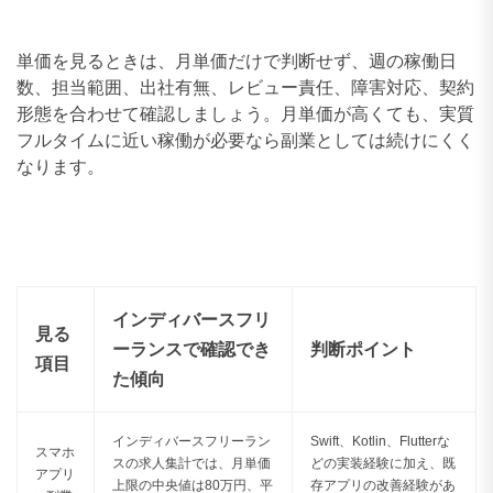
単価を見るときは、月単価だけで判断せず、週の稼働日
数、担当範囲、出社有無、レビュー責任、障害対応、契約
形態を合わせて確認しましょう。月単価が高くても、実質
フルタイムに近い稼働が必要なら副業としては続けにくく
なります。
インディバースフリ
見る
ーランスで確認でき
判断ポイント
項目
た傾向
インディバースフリーラン
Swift、Kotlin、Flutterな
スマホ
スの求人集計では、月単価
どの実装経験に加え、既
アプリ
上限の中央値は80万円、平
存アプリの改善経験があ