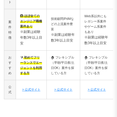
ト
🙆 ほぼ全ての
Web系以外にも
技術顧問/PdMな
エンジニア職種
レガシー系案件
案
どの上流案件豊
案件あり
やゲーム系案件
件
富
※副業は経験
もあり
特
※副業は経験年
※副業は経験年
年数3年以上目
徴
数3年以上目安
数3年以上目安
安
お
🔰
初めてフリ
🏠
フレキシブル
🏠
フレキシブル
す
ーランスでエー
（早朝/平日夜/土
（早朝/平日夜/土
す
ジェントを利用
日OK）案件を探
日OK）案件を探
め
する方
している方
している方
公
> 公式サイト
> 公式サイト
> 公式サイト
式