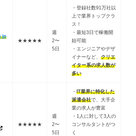
・登録社数91万社以
上で業界トップクラ
ス！
週
・最短3日で稼働開
.jp
★★★★★
2〜
始可能
5日
・エンジニアやデザ
イナーなど、
クリエ
イター系の求人数が
多い
・
IT業界に特化した
派遣会社
で、大手企
業の求人が豊富
週
・1人に対して3人の
★★★★★
2〜
コンサルタントがつ
5日
く