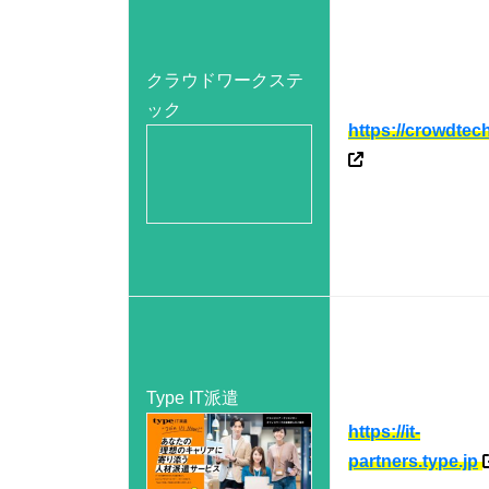
クラウドワークステ
ック
https://crowdtech
Type IT派遣
https://it-
partners.type.jp