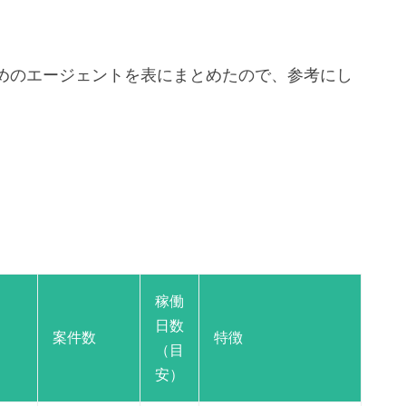
めのエージェントを表にまとめたので、参考にし
稼働
日数
案件数
特徴
（目
安）