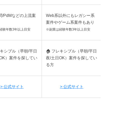
問/PdMなどの上流案
Web系以外にもレガシー系
案件やゲーム系案件もあり
経験年数3年以上目安
※副業は経験年数3年以上目安
キシブル（早朝/平日
🏠
フレキシブル（早朝/平日
日OK）案件を探してい
夜/土日OK）案件を探してい
る方
> 公式サイト
> 公式サイト