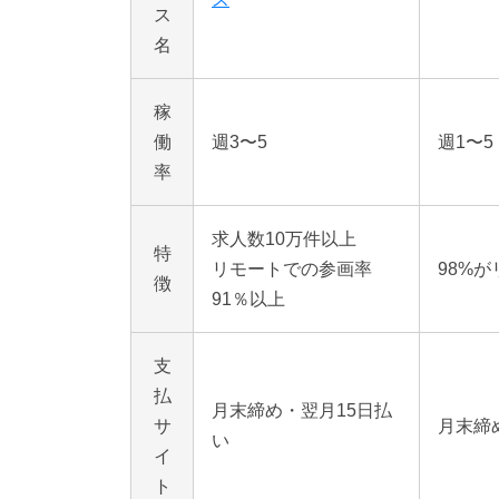
ス
名
稼
働
週3〜5
週1〜5
率
求人数10万件以上
特
リモートでの参画率
98%
徴
91％以上
支
払
月末締め・翌月15日払
サ
月末締
い
イ
ト