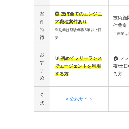
案
🙆 ほぼ全てのエンジニ
技術顧
件
ア職種案件あり
件豊富
特
※副業は経験年数3年以上目
※副業は
徴
安
お
🔰
初めてフリーランス
🏠
フレ
す
でエージェントを利用
夜/土
す
する方
る方
め
公
> 公式サイト
式