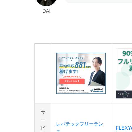
DAI
サ
ー
レバテックフリーラン
ビ
FLEX
ス