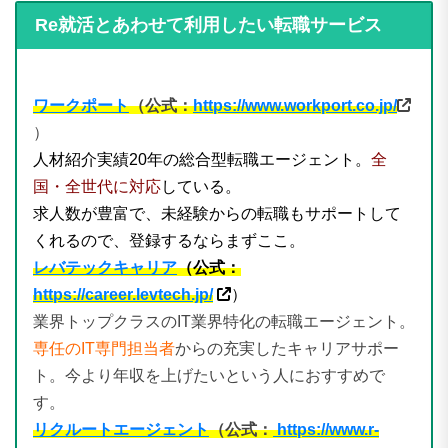
Re就活とあわせて利用したい転職サービス
ワークポート
（公式：
https://www.workport.co.jp/
）
人材紹介実績20年の総合型転職エージェント。
全
国・全世代に対応
している。
求人数が豊富で、未経験からの転職もサポートして
くれるので、登録するならまずここ。
レバテックキャリア
（公式：
https://career.levtech.jp/
）
業界トップクラスのIT業界特化の転職エージェント。
専任のIT専門担当者
からの充実したキャリアサポー
ト。今より年収を上げたいという人におすすめで
す。
リクルートエージェント
（公式：
https://www.r-