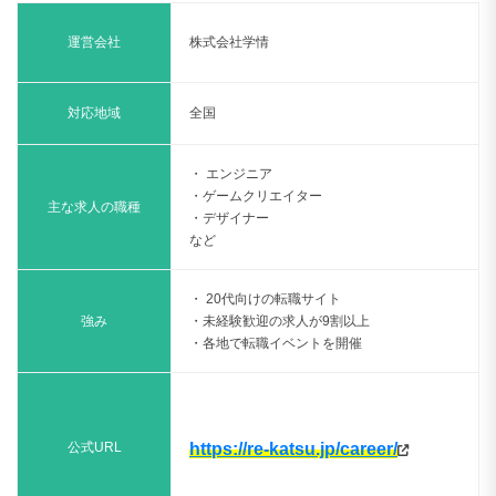
運営会社
株式会社学情
対応地域
全国
・ エンジニア
・ゲームクリエイター
主な求人の職種
・デザイナー
など
・ 20代向けの転職サイト
強み
・未経験歓迎の求人が9割以上
・各地で転職イベントを開催
公式URL
https://re-katsu.jp/career/