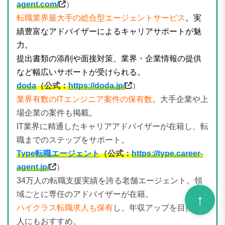
agent.com/
）
転職業界最大手の総合型エージェントサービス
。実
績豊富なアドバイザーによるキャリアサポートが魅
力。
提出書類の添削や面接対策、業界・企業情報の提供
など幅広いサポートが受けられる。
doda
（公式：
https://doda.jp/
）
業界有数のITエンジニア案件の保有数
。大手企業や上
場企業の案件も掲載。
IT業界に精通したキャリアアドバイザーが在籍し、転
職までのステップをサポート。
Type転職エージェント
（公式：
https://type.career-
agent.jp/
）
34万人の転職支援実績を誇る老舗エージェント。領
域ごとに専任のアドバイザーが在籍。
ハイクラス転職求人も保有
し、年収アップを目指す
人にもおすすめ。