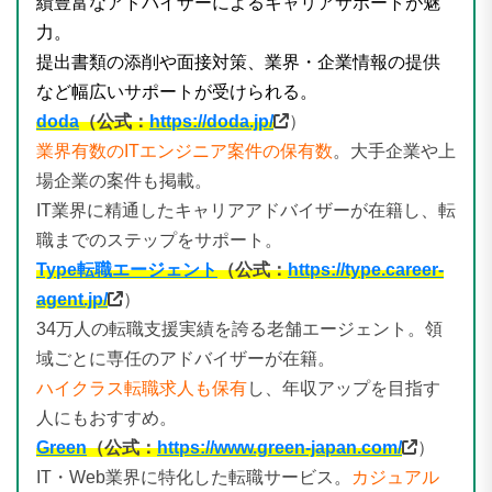
績豊富なアドバイザーによるキャリアサポートが魅
力。
提出書類の添削や面接対策、業界・企業情報の提供
など幅広いサポートが受けられる。
doda
（公式：
https://doda.jp/
）
業界有数のITエンジニア案件の保有数
。大手企業や上
場企業の案件も掲載。
IT業界に精通したキャリアアドバイザーが在籍し、転
職までのステップをサポート。
Type転職エージェント
（公式：
https://type.career-
agent.jp/
）
34万人の転職支援実績を誇る老舗エージェント。領
域ごとに専任のアドバイザーが在籍。
ハイクラス転職求人も保有
し、年収アップを目指す
人にもおすすめ。
Green
（公式：
https://www.green-japan.com/
）
IT・Web業界に特化した転職サービス。
カジュアル