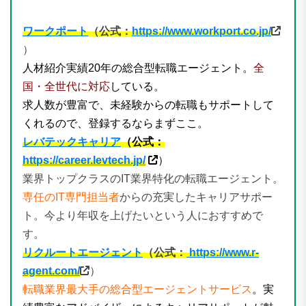
ワークポート
（公式：
https://www.workport.co.jp/
）
人材紹介実績20年の総合型転職エージェント。
全
国・全世代に対応
している。
求人数が豊富で、未経験からの転職もサポートして
くれるので、登録するならまずここ。
レバテックキャリア
（公式：
https://career.levtech.jp/
）
業界トップクラスのIT業界特化の転職エージェント。
専任のIT専門担当者
からの充実したキャリアサポー
ト。今より年収を上げたいという人におすすめで
す。
リクルートエージェント
（公式：
https://www.r-
agent.com/
）
転職業界最大手の総合型エージェントサービス
。実