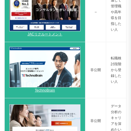
通して
管理職
–
や高年
収を目
指した
い人
JACリクルートメント
転職検
討段階
非公開
から登
録した
い人
TechnoBrain
データ
分析の
キャリ
非公開
アを深
めたい