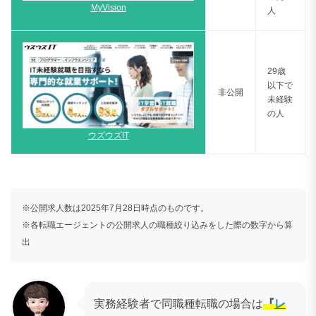
MyVision
人
29歳
以下で
非公開
未経験
の人
ウズウズIT
※公開求人数は2025年7月28日時点のものです。
※各転職エージェントの公開求人の職種絞り込みをした際の数字から算
出
実務経験者で同職種転職の場合は
『
レ