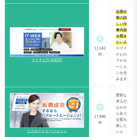
志望企
業の詳
しい仕
事内容
を聞き
◎
たい人
11,342
※マイ
件
ナビの
マイナビIT AGENT
プロモ
ーショ
ンを含
みます
豊富な
求人の
◎
なかか
ら合う
17,896
企業を
件
探した
リクルートエージェント
い人