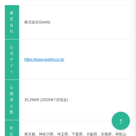
運
営
株式会社Geekly
会
社
公
式
サ
https://www.geekly.co.jp/
イ
ト
公
開
求
35,299件 (2025年7月現在)
人
数
対
応
東京都、神奈川県、埼玉県、千葉県、大阪府、京都府、和歌山