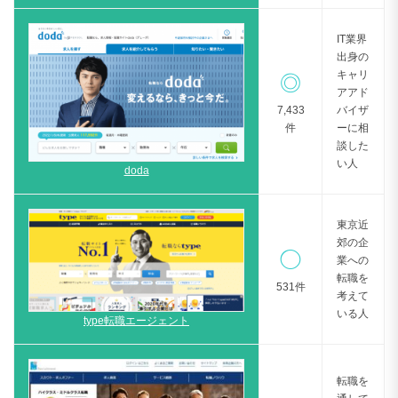
IT業界
出身の
キャリ
◎
アアド
7,433
バイザ
件
ーに相
談した
い人
doda
東京近
郊の企
◯
業への
転職を
531
件
考えて
いる人
type転職エージェント
転職を