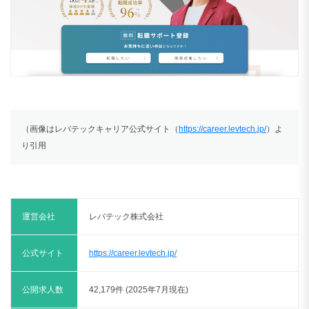
（画像はレバテックキャリア公式サイト（
https://career.levtech.jp/
）よ
り引用
運営会社
レバテック株式会社
公式サイト
https://career.levtech.jp/
公開求人数
42,179件 (2025年7月現在)