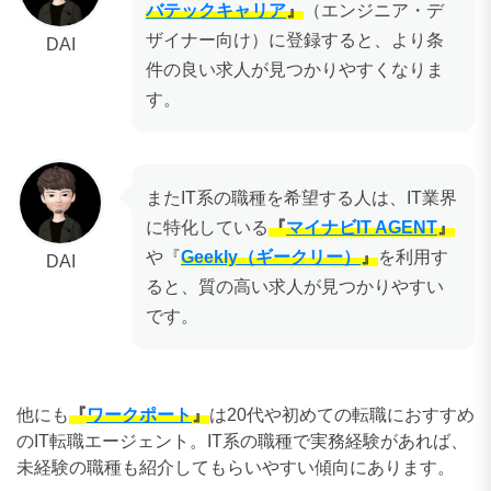
バテックキャリア
』
（エンジニア・デ
ザイナー向け）に登録すると、より条
DAI
件の良い求人が見つかりやすくなりま
す。
またIT系の職種を希望する人は、IT業界
に特化している
『
マイナビIT AGENT
』
や『
Geekly（ギークリー）
』
を利用す
DAI
ると、質の高い求人が見つかりやすい
です。
他にも
『
ワークポート
』
は20代や初めての転職におすすめ
のIT転職エージェント。IT系の職種で実務経験があれば、
未経験の職種も紹介してもらいやすい傾向にあります。