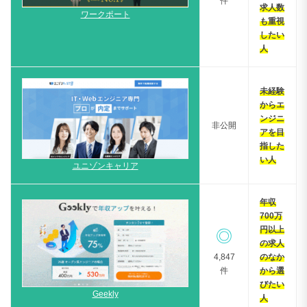
件
求人数
ワークポート
も重視
したい
人
未経験
からエ
ンジニ
非公開
アを目
指した
い人
ユニゾンキャリア
年収
700万
円以上
◎
の求人
4,847
のなか
件
から選
びたい
Geekly
人