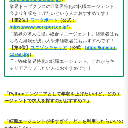
業界トップクラスのIT業界特化の転職エージェント。
今より年収を上げたいという人におすすめです！
【第2位】
ワークポート
（公式：
https://www.workport.co.jp/
）
IT業界の求人に強い総合型エージェント
。経験者はも
ちろん経験が浅い人や未経験者にもおすすめです！
【第3位】
ユニゾンキャリア
（公式：
https://unison-
career.jp/
）
IT・Web業界特化の転職エージェント
。これからキ
ャリアアップしたい人におすすめです！
「Pythonエンジニアとして年収を上げたいけど、どのエ
ージェントで求人を探すのがおすすめ？」
「転職エージェントが多すぎて
、どこを利用したらいいの