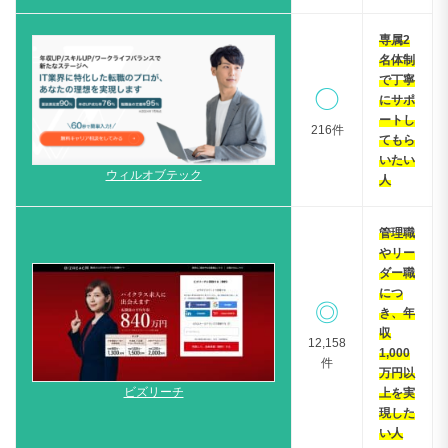
専属2
名体制
で丁寧
◯
にサポ
ートし
216件
てもら
いたい
ウィルオブテック
人
管理職
やリー
ダー職
につ
◎
き、年
収
12,158
1,000
件
万円以
ビズリーチ
上を実
現した
い人