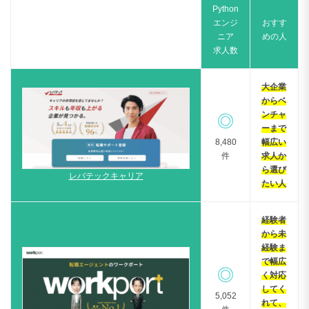
Python
エンジ
おすす
ニア
めの人
求人数
大企業
からベ
ンチャ
◎
ーまで
8,480
幅広い
件
求人か
ら選び
レバテックキャリア
たい人
経験者
から未
経験ま
で幅広
◎
く対応
してく
5,052
れて、