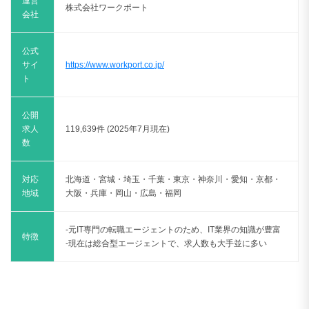
運営
株式会社ワークポート
会社
公式
サイ
https://www.workport.co.jp/
ト
公開
求人
119,639件 (2025年7月現在)
数
対応
北海道・宮城・埼玉・千葉・東京・神奈川・愛知・京都・
地域
大阪・兵庫・岡山・広島・福岡
-元IT専門の転職エージェントのため、IT業界の知識が豊富
特徴
-現在は総合型エージェントで、求人数も大手並に多い