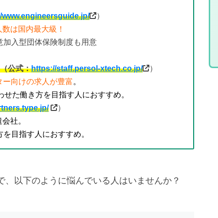
//www.engineersguide.jp/
）
人数は国内最大級！
意加入型団体保険制度も用意
（公式：
https://staff.persol-xtech.co.jp/
）
ター向けの求人が豊富
。
わせた働き方を目指す人におすすめ。
rtners.type.jp/
）
遣会社。
方を目指す人におすすめ。
で、以下のように悩んでいる人はいませんか？