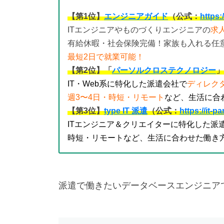
【第1
位】
エンジニアガイド
（公式：
https:
ITエンジニアやものづくりエンジニアの
求
有給休暇・社会保険完備！家族も入れる任
最短2日で就業可能！
【第2位】「
パーソルクロステクノロジー
」
IT・Web系に特化した派遣会社で
ディレク
週3〜4日・時短・リモート
など、生活に合
【第3位】
type IT 派遣
（公式：
https://it-pa
ITエンジニア＆クリエイターに特化した派
時短・リモートなど、生活に合わせた働き
派遣で働きたいデータベースエンジニア