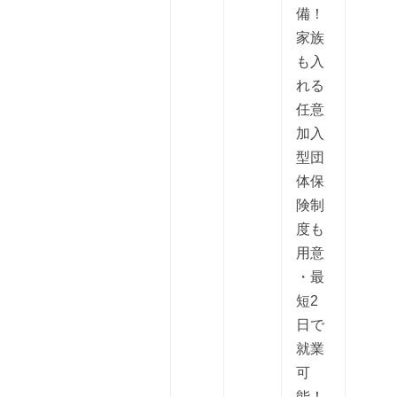
備！
家族
も入
れる
任意
加入
型団
体保
険制
度も
用意
・最
短2
日で
就業
可
能！