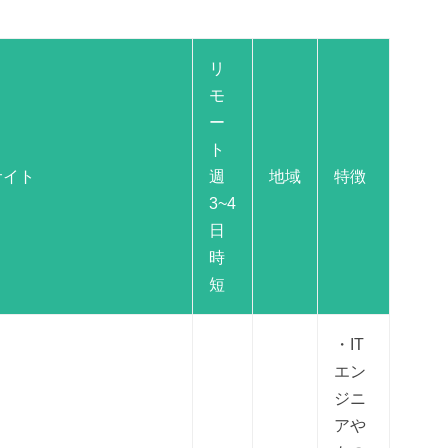
リ
モ
ー
ト
サイト
週
地域
特徴
3~4
日
時
短
・IT
エン
ジニ
アや