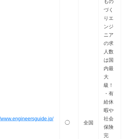
もの
づく
りエ
ンジ
ニア
の求
人数
は国
内最
大
級！
・有
給休
暇や
//www.engineersguide.jp/
社会
◯
全国
保険
完