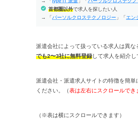
→ 「
type IT 派遣
」「
パーソルクロステクノ
首都圏以外
で求人を探したい人
→ 「
パーソルクロステクノロジー
」「
エン
派遣会社によって扱っている求人は異な
でも2〜3社に無料登録
して求人を紹介し
派遣会社・派遣求人サイトの特徴を簡単
ください。（
表は左右にスクロールでき
（※表は横にスクロールできます）