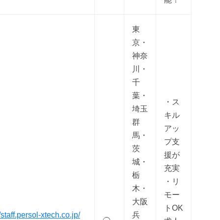
東
京・
神奈
川・
千
葉・
・ス
埼玉
キル
群
アッ
馬・
プ支
茨
援が
城・
充実
栃
・リ
木・
モー
大阪
トOK
/staff.persol-xtech.co.jp/
兵