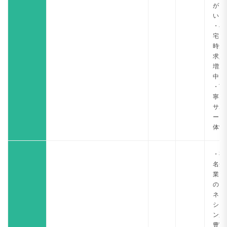
が高
い
・在
宅・
時短
求人
増加
中
・丁
寧な
サポ
ート
体制
・有
名企
業と
のコ
ネク
ショ
ンが
豊富