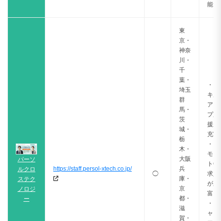
能！
東
京・
神奈
川・
千
葉・
・ス
埼玉
キル
群
アッ
馬・
プ支
茨
援が
城・
充実
栃
・リ
木・
モー
大阪
パーソ
トO
https://staff.persol-xtech.co.jp/
兵
ルクロ
◯
求人
庫・
ステク
が豊
京
ノロジ
富
都・
ー
・キ
滋
ャリ
賀・