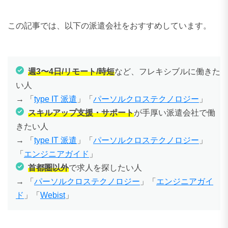
この記事では、以下の派遣会社をおすすめしています。
週3〜4日/リモート/時短
など、フレキシブルに働きた
い人
→ 「
type IT 派遣
」「
パーソルクロステクノロジー
」
スキルアップ支援・サポート
が手厚い派遣会社で働
きたい人
→ 「
type IT 派遣
」「
パーソルクロステクノロジー
」
「
エンジニアガイド
」
首都圏以外
で求人を探したい人
→ 「
パーソルクロステクノロジー
」「
エンジニアガイ
ド
」「
Webist
」