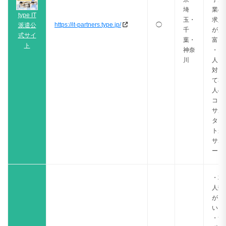
埼
業の
type IT
玉・
求人
https://it-partners.type.jp/
◯
派遣公
千
が豊
式サイ
葉・
富
ト
神奈
・1
川
人に
対し
て3
人の
コン
サル
タン
トが
サポ
ート
・求
人数
が多
い
・サ