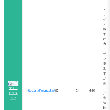
・ク
リエ
イテ
ィブ
職の
求人
に注
力
・デ
ザイ
ン現
場に
近い
求人
が豊
富
マイナ
・紹
https://staff.mynavi.jp/
◯
全国
ビスタ
介予
ッフ
定派
遣の
比率