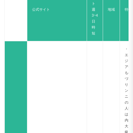
ト
公式サイト
週
地域
特徴
3~4
日
時
短
・IT
エン
ジニ
アや
もの
づく
りエ
ンジ
ニア
の求
人数
は国
内最
大
級！