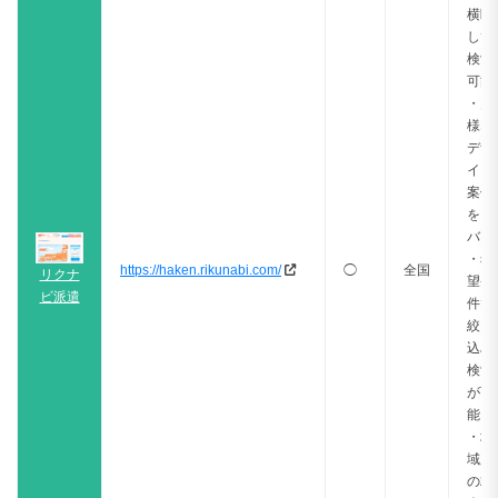
横断
して
検索
可能
・多
様な
デザ
イン
案件
をカ
バー
・希
https://haken.rikunabi.com/
◯
全国
リクナ
望条
ビ派遣
件で
絞り
込み
検索
が可
能
・地
域別
の求