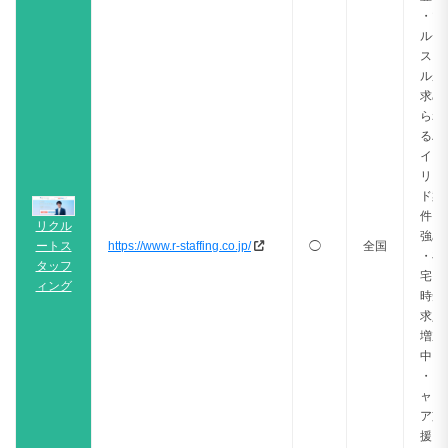
・マ
ルチ
スキ
ルが
求め
られ
るハ
イブ
リッ
ド案
件に
リクル
強み
ートス
https://www.r-staffing.co.jp/
◯
全国
・在
タッフ
宅・
ィング
時短
求人
増加
中
・キ
ャリ
ア支
援・