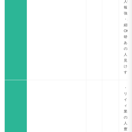
人情
報に
強い
・未
経験
OK
研修
あり
の求
人も
見つ
けや
すい
・ク
リエ
イテ
ィブ
業界
の求
人が
豊富