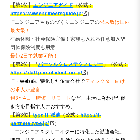
【第1
位】
エンジニアガイド
（公式：
https://www.engineersguide.jp/
）
ITエンジニアやものづくりエンジニアの
求人数は国内
最大級！
有給休暇・社会保険完備！家族も入れる任意加入型
団体保険制度も用意
最短2日で就業可能！
【第2位】「
パーソルクロステクノロジー
」（公式：
https://staff.persol-xtech.co.jp/
）
IT・Web系に特化した派遣会社で
ディレクター向け
の求人が豊富
。
週3〜4日・時短・リモート
など、生活に合わせた働
き方を目指す人におすすめ。
【第3位】
type IT 派遣
（公式：
https://it-
partners.type.jp/
）
ITエンジニア＆クリエイターに特化した派遣会社。