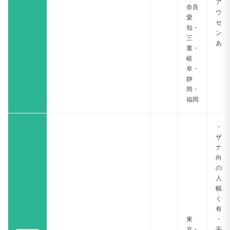
アカ
奈良
ウン
愛
セリ
知・
ング
三
あり
重・
岐
阜・
静
岡・
福岡
・デ
ザイ
ナー
向け
の求
人を
幅広
く保
有
東
・大
京・
手企