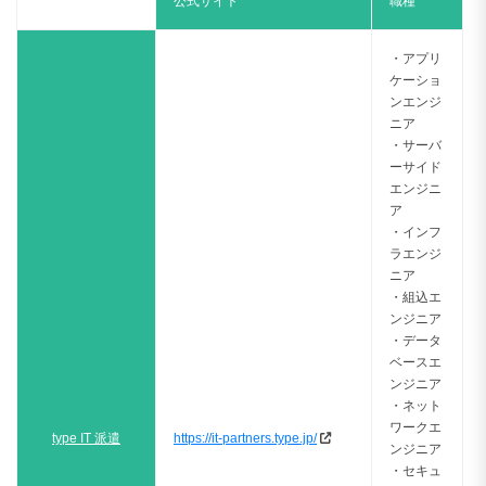
公式サイト
職種
・アプリ
ケーショ
ンエンジ
ニア
・サーバ
ーサイド
エンジニ
ア
・インフ
ラエンジ
ニア
・組込エ
ンジニア
・データ
ベースエ
ンジニア
・ネット
ワークエ
type IT 派遣
https://it-partners.type.jp/
ンジニア
・セキュ