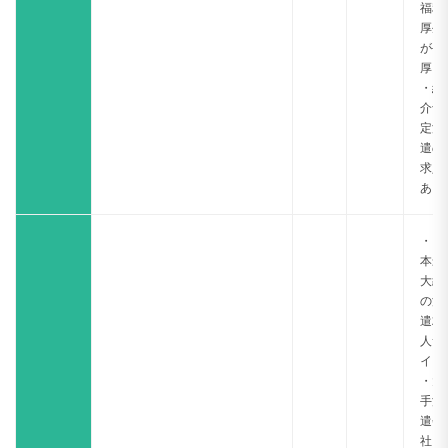
福利
厚生
が手
厚い
・紹
介予
定派
遣の
求人
あり
・日
本最
大級
の派
遣求
人サ
イト
・大
手派
遣会
社を