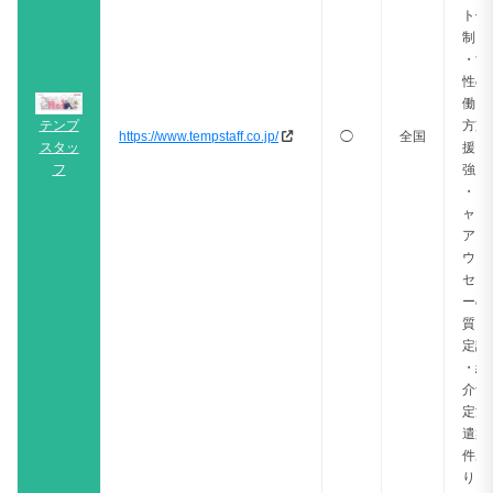
ト体
制
・女
性の
働き
テンプ
方支
https://www.tempstaff.co.jp/
◯
全国
スタッ
援に
フ
強い
・キ
ャリ
アカ
ウン
セラ
ーの
質に
定評
・紹
介予
定派
遣案
件あ
り