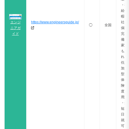
・有
給休
暇や
https://www.engineersguide.jp/
社会
エンジ
◯
全国
保険
ニアガ
完
イド
備！
家族
も入
れる
任意
加入
型団
体保
険制
度も
用意
・最
短2
日で
就業
可