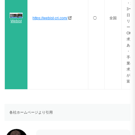
・週
3〜4
日・
https://webist-cri.com/
◯
全国
Webist
リモ
ート
OK
求人
あり
・大
手企
業の
求人
が豊
富
各社ホームページより引用