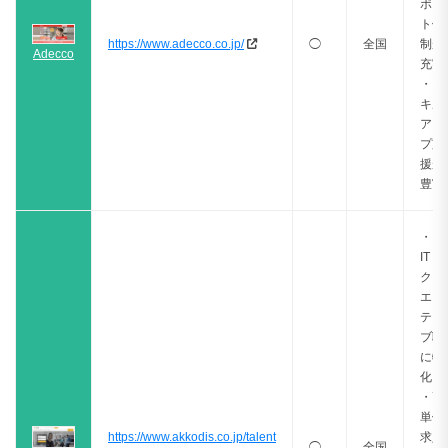
ポー
ト体
https://www.adecco.co.jp/
◯
全国
制が
Adecco
充実
・ス
キル
アッ
プ支
援が
豊富
・
IT・
クリ
エイ
ティ
ブ職
に特
化
・高
単価
https://www.akkodis.co.jp/talent
求人
◯
全国