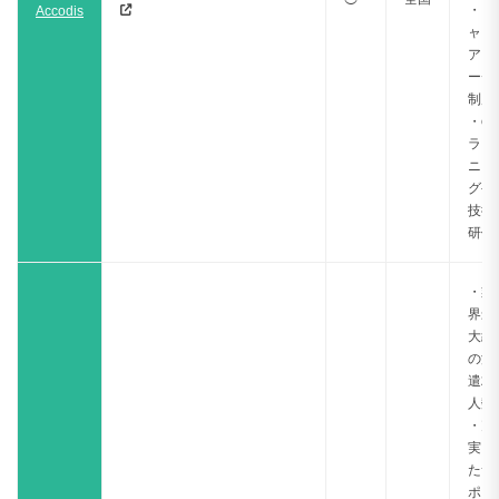
・キ
Accodis
ャリ
アコ
ーチ
制度
・e
ラー
ニン
グや
技術
研修
・業
界最
大級
の派
遣求
人数
・充
実し
たサ
ポー