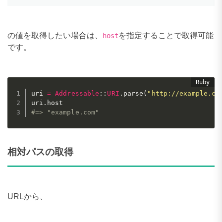
の値を取得したい場合は、
を指定することで取得可能
host
です。
uri 
=
Addressable
:
:
URI
.
parse
(
"http://example.co
uri
.
#=> "example.com"
相対パスの取得
URLから、