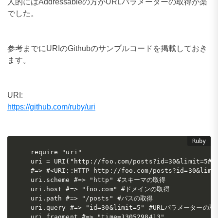
人的にはAddressableの方がURLパラメーターの取得が楽
でした。
参考までにURIのGithubのサンプルコードを掲載しておき
ます。
URI:
https://github.com/ruby/uri
require "uri"

uri = URI("http://foo.com/posts?id=30&limit=5#ti
#=> #<URI::HTTP http://foo.com/posts?id=30&limit
uri.scheme #=> "http" #スキーマの取得

uri.host #=> "foo.com" #ドメインの取得

uri.path #=> "/posts" #パスの取得

uri.query #=> "id=30&limit=5" #URLパラメーターの取得