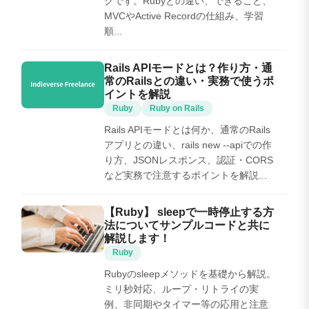
クです。Rubyとの違い、できること、
MVCやActive Recordの仕組み、学習
順...
Rails APIモードとは？作り方・通
常のRailsとの違い・実務で使うポ
イントを解説
Ruby
Ruby on Rails
Rails APIモードとは何か、通常のRails
アプリとの違い、rails new --apiでの作
り方、JSONレスポンス、認証・CORS
など実務で注意するポイントを解説...
【Ruby】 sleepで一時停止する方
法についてサンプルコードと共に
解説します！
Ruby
Rubyのsleepメソッドを基礎から解説。
ミリ秒対応、ループ・リトライの実
例、非同期やタイマー等の応用と注意