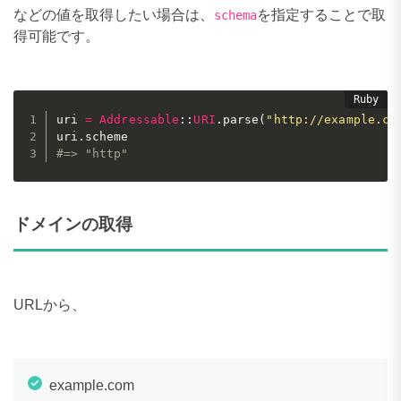
などの値を取得したい場合は、
を指定することで取
schema
得可能です。
uri 
=
Addressable
:
:
URI
.
parse
(
"http://example.co
uri
.
#=> "http"
ドメインの取得
URLから、
example.com