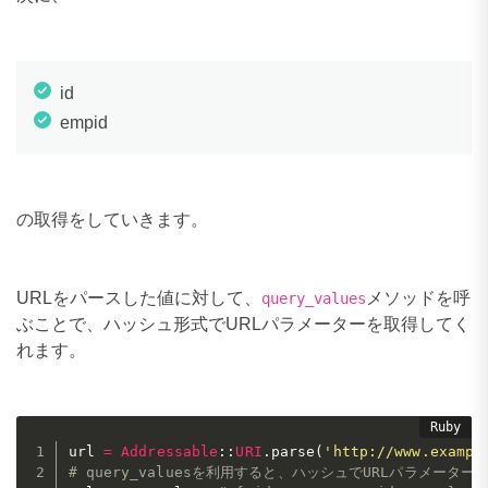
id
empid
の取得をしていきます。
URLをパースした値に対して、
メソッドを呼
query_values
ぶことで、ハッシュ形式でURLパラメーターを取得してく
れます。
url 
=
Addressable
:
:
URI
.
parse
(
'http://www.exampl
# query_valuesを利用すると、ハッシュでURLパラメータ