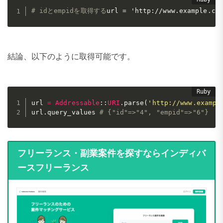
# idとempidを取得する
url = 'http://www.example.co
結論、以下のように取得可能です。
url 
=
Addressable
:
:
URI
.
parse
(
'http://www.exampl
url
.
query_values 
# {"id"=>"4", "empid"=>"6"}
フリーランス・副業案件を探すならインディバ
ースフリーランス