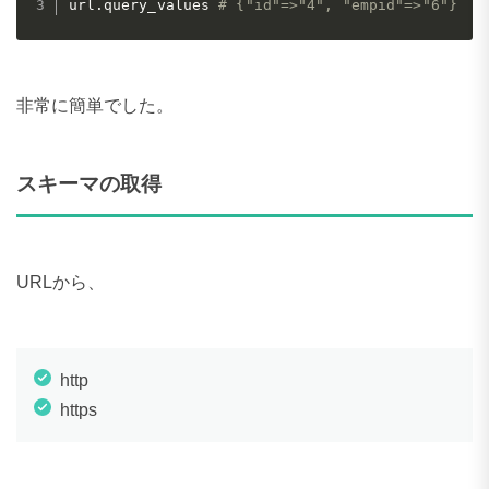
url
.
query_values 
# {"id"=>"4", "empid"=>"6"}
非常に簡単でした。
スキーマの取得
URLから、
http
https