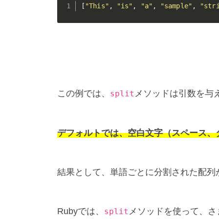
[
"This"
,
"is"
,
"a"
,
"sample"
,
"str
この例では、
メソッドは引数を与
split
デフォルトでは、空白文字（スペース、
結果として、単語ごとに分割された配列
Rubyでは、
メソッドを使って、さ
split