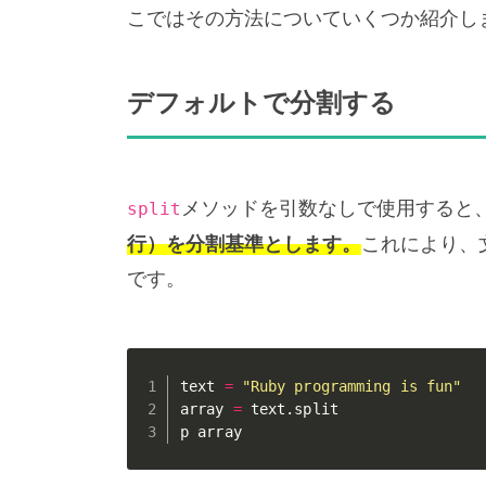
こではその方法についていくつか紹介し
デフォルトで分割する
メソッドを引数なしで使用すると
split
行）を分割基準とします。
これにより、
です。
text 
=
"Ruby programming is fun"
array 
=
 text
.
split

p array