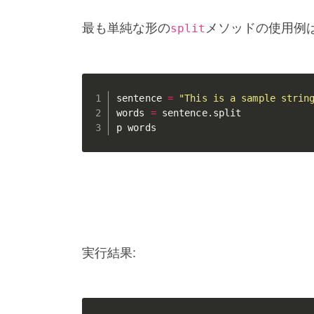
最も単純な形の
メソッドの使用例
split
sentence 
=
"This is a sample strin
words 
=
 sentence
.
split

p words
実行結果: