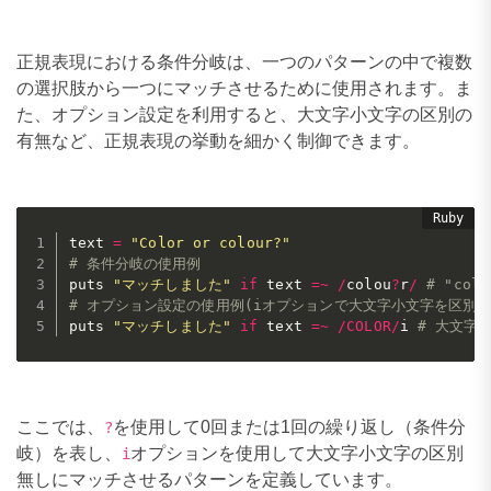
正規表現における条件分岐は、一つのパターンの中で複数
の選択肢から一つにマッチさせるために使用されます。ま
た、オプション設定を利用すると、大文字小文字の区別の
有無など、正規表現の挙動を細かく制御できます。
text 
=
"Color or colour?"
# 条件分岐の使用例
puts 
"マッチしました"
if
 text 
=
~
/
colou
?
r
/
# "col
# オプション設定の使用例(iオプションで大文字小文字を区別し
puts 
"マッチしました"
if
 text 
=
~
/
COLOR
/
i 
# 大文字
ここでは、
を使用して0回または1回の繰り返し（条件分
?
岐）を表し、
オプションを使用して大文字小文字の区別
i
無しにマッチさせるパターンを定義しています。