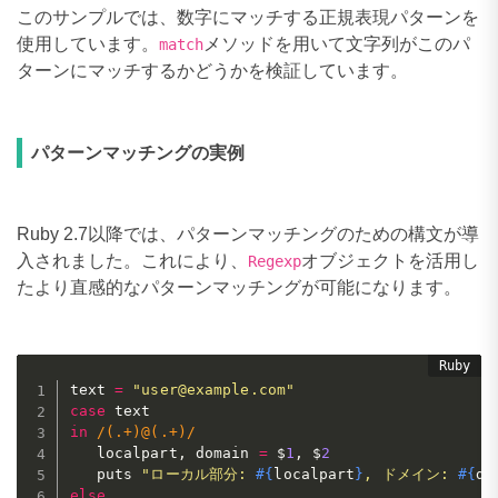
このサンプルでは、数字にマッチする正規表現パターンを
使用しています。
メソッドを用いて文字列がこのパ
match
ターンにマッチするかどうかを検証しています。
パターンマッチングの実例
Ruby 2.7以降では、パターンマッチングのための構文が導
入されました。これにより、
オブジェクトを活用し
Regexp
たより直感的なパターンマッチングが可能になります。
text 
=
"user@example.com"
case
in
/(.+)@(.+)/
   localpart
,
 domain 
=
 $
1
,
 $
2
   puts 
"ローカル部分: 
#{
localpart
}
, ドメイン: 
#{
do
else