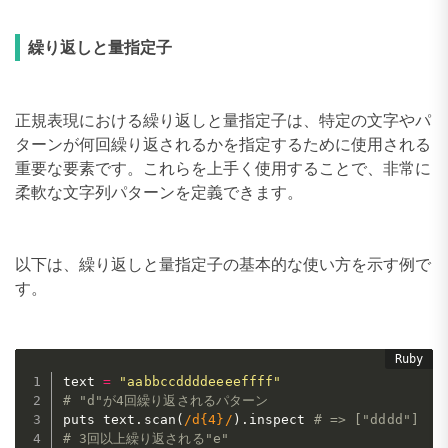
繰り返しと量指定子
正規表現における繰り返しと量指定子は、特定の文字やパ
ターンが何回繰り返されるかを指定するために使用される
重要な要素です。これらを上手く使用することで、非常に
柔軟な文字列パターンを定義できます。
以下は、繰り返しと量指定子の基本的な使い方を示す例で
す。
text 
=
"aabbccddddeeeeffff"
# "d"が4回繰り返されるパターン
puts text
.
scan
(
/d{4}/
)
.
inspect 
# => ["dddd"]
# 3回以上繰り返される"e"