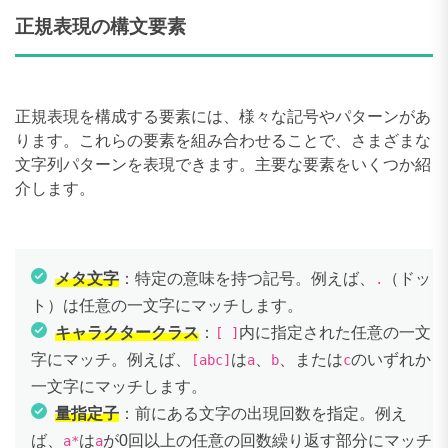
正規表現の構文要素
正規表現を構成する要素には、様々な記号やパターンがあ
ります。これらの要素を組み合わせることで、さまざまな
文字列パターンを表現できます。主要な要素をいくつか紹
介します。
メタ文字
：特定の意味を持つ記号。例えば、
（ドッ
.
ト）は任意の一文字にマッチします。
キャラクタークラス
：
内に指定された任意の一文
[ ]
字にマッチ。例えば、
は
、
、または
のいずれか
[abc]
a
b
c
一文字にマッチします。
量指定子
：前にある文字の出現回数を指定。例え
ば、
は
が0回以上の任意の回数繰り返す部分にマッチ
a*
a