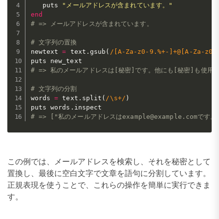
   puts 
"メールアドレスが含まれています。"
end
# => メールアドレスが含まれています。
# 文字列の置換
newtext 
=
 text
.
gsub
(
/[A-Za-z0-9.%+-]+@[A-Za-z0-
# => 私のメールアドレスは[秘密]です。他にも[秘密]も使用
# 文字列の分割
words 
=
 text
.
split
(
/\s+/
)
puts words
.
# => ["私のメールアドレスはexample@example.comです。
この例では、メールアドレスを検索し、それを秘密として
置換し、最後に空白文字で文章を語句に分割しています。
正規表現を使うことで、これらの操作を簡単に実行できま
す。