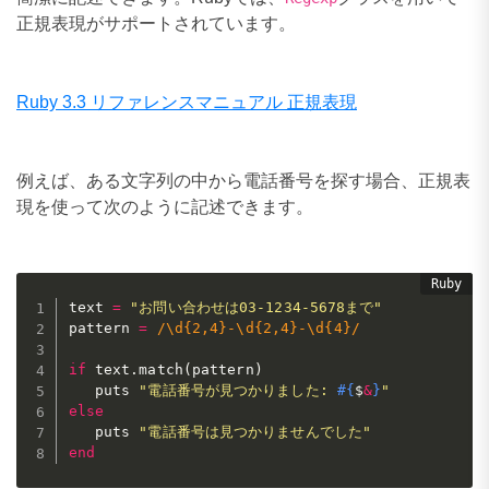
正規表現がサポートされています。
Ruby 3.3 リファレンスマニュアル 正規表現
例えば、ある文字列の中から電話番号を探す場合、正規表
現を使って次のように記述できます。
text 
=
"お問い合わせは03-1234-5678まで"
pattern 
=
/\d{2,4}-\d{2,4}-\d{4}/
if
 text
.
match
(
pattern
)
   puts 
"電話番号が見つかりました: 
#{
$
&
}
"
else
   puts 
"電話番号は見つかりませんでした"
end