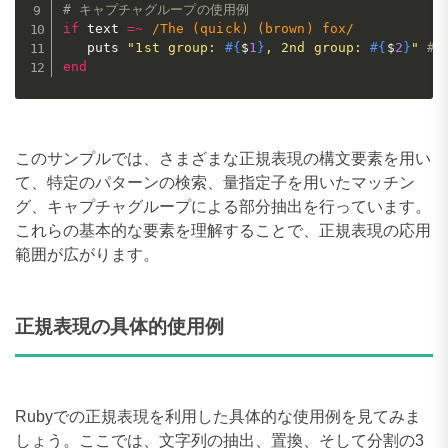
# キャプチャグループの使用例
if
 text 
=
~
/The (quick) (brown) fox/
   puts 
"1st group: 
#{
$
1
}
, 2nd group: 
#{
$
2
}
"
# 
end
このサンプルでは、さまざまな正規表現の構文要素を用い
て、特定のパターンの検索、量指定子を用いたマッチン
グ、キャプチャグループによる部分抽出を行っています。
これらの基本的な要素を理解することで、正規表現の応用
範囲が広がります。
正規表現の具体的使用例
Rubyでの正規表現を利用した具体的な使用例を見てみま
しょう。ここでは、文字列の抽出、置換、そして分割の3