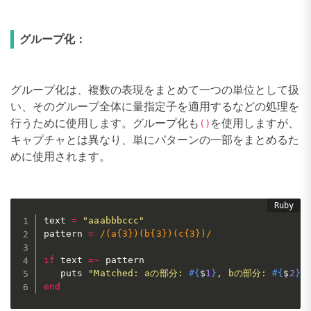
グループ化：
グループ化は、複数の表現をまとめて一つの単位として扱
い、そのグループ全体に量指定子を適用するなどの処理を
行うために使用します。グループ化も
を使用しますが、
()
キャプチャとは異なり、単にパターンの一部をまとめるた
めに使用されます。
text 
=
"aaabbbccc"
pattern 
=
/(a{3})(b{3})(c{3})/
if
 text 
=
~
 pattern

   puts 
"Matched: aの部分: 
#{
$
1
}
, bの部分: 
#{
$
2
}
,
end