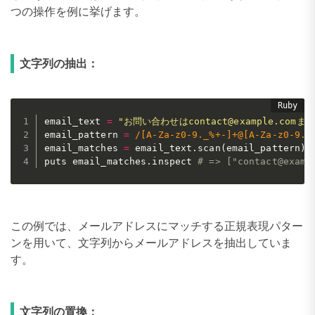
つの操作を例に挙げます。
文字列の抽出：
email_text 
=
"お問い合わせはcontact@example.com
email_pattern 
=
/[A-Za-z0-9._%+-]+@[A-Za-z0-9.-
email_matches 
=
 email_text
.
scan
(
email_pattern
)
puts email_matches
.
inspect 
# => ["contact@examp
この例では、メールアドレスにマッチする正規表現パター
ンを用いて、文字列からメールアドレスを抽出していま
す。
文字列の置換：