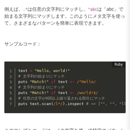
例えば、
は任意の文字列にマッチし、
は「abc」で
.*
^abc
始まる文字列にマッチします。このようにメタ文字を使っ
て、さまざまなパターンを簡単に表現できます。
サンプルコード：
text 
=
"Hello, world!"
# 文字列の始まりにマッチ
puts 
"Match!"
if
 text 
=
~
/^Hello/
# 文字列の始まりにマッチ
puts 
"Match!"
if
 text 
=
~
/world!$/
# 任意の文字が0回以上繰り返される部分にマッチ
puts text
.
scan
(
/l*/
)
.
inspect 
# => ["", "", "ll"