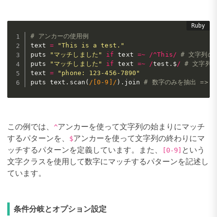
# アンカーの使用例
text 
=
"This is a test."
puts 
"マッチしました"
if
 text 
=
~
/
^
This
/
# 文字列の
puts 
"マッチしました"
if
 text 
=
~
/
test
.
$
/
# 文字列
text 
=
"phone: 123-456-7890"
puts text
.
scan
(
/[0-9]/
)
.
join 
# 数字のみを抽出 => "1
この例では、
アンカーを使って文字列の始まりにマッチ
^
するパターンを、
アンカーを使って文字列の終わりにマ
$
ッチするパターンを定義しています。また、
という
[0-9]
文字クラスを使用して数字にマッチするパターンを記述し
ています。
条件分岐とオプション設定