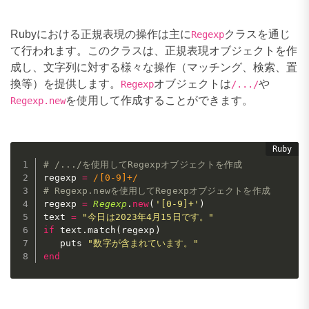
Rubyにおける正規表現の操作は主に
クラスを通じ
Regexp
て行われます。このクラスは、正規表現オブジェクトを作
成し、文字列に対する様々な操作（マッチング、検索、置
換等）を提供します。
オブジェクトは
や
Regexp
/.../
を使用して作成することができます。
Regexp.new
# /.../を使用してRegexpオブジェクトを作成
regexp 
=
/[0-9]+/
# Regexp.newを使用してRegexpオブジェクトを作成
regexp 
=
Regexp
.
new
(
'[0-9]+'
)
text 
=
"今日は2023年4月15日です。"
if
 text
.
match
(
regexp
)
   puts 
"数字が含まれています。"
end