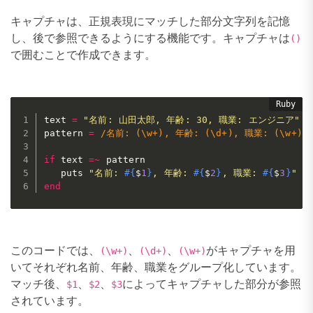
キャプチャは、正規表現にマッチした部分文字列を記憶
し、後で参照できるようにする機能です。キャプチャは
()
で囲むことで作成できます。
text 
=
"名前: 山田太郎, 年齢: 30, 職業: エンジニア"
pattern 
=
/名前: (\w+), 年齢: (\d+), 職業: (\w+)/
if
 text 
=
~
 pattern

   puts 
"名前: 
#{
$
1
}
, 年齢: 
#{
$
2
}
, 職業: 
#{
$
3
}
"
end
このコードでは、
、
、
がキャプチャを用
(\w+)
(\d+)
(\w+)
いてそれぞれ名前、年齢、職業をグループ化しています。
マッチ後、
、
、
によってキャプチャした部分が参照
$1
$2
$3
されています。