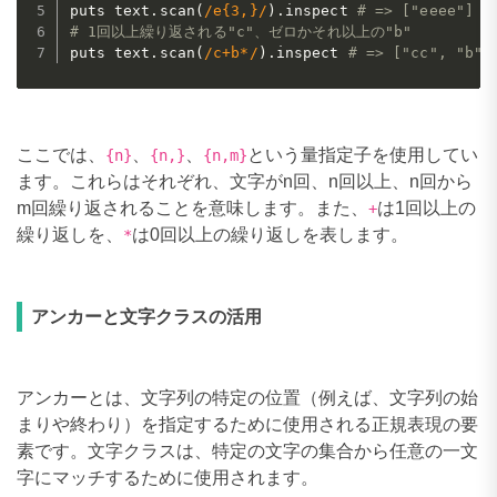
puts text
.
scan
(
/e{3,}/
)
.
inspect 
# => ["eeee"]
# 1回以上繰り返される"c"、ゼロかそれ以上の"b"
puts text
.
scan
(
/c+b*/
)
.
inspect 
# => ["cc", "b"]
ここでは、
、
、
という量指定子を使用してい
{n}
{n,}
{n,m}
ます。これらはそれぞれ、文字がn回、n回以上、n回から
m回繰り返されることを意味します。また、
は1回以上の
+
繰り返しを、
は0回以上の繰り返しを表します。
*
アンカーと文字クラスの活用
アンカーとは、文字列の特定の位置（例えば、文字列の始
まりや終わり）を指定するために使用される正規表現の要
素です。文字クラスは、特定の文字の集合から任意の一文
字にマッチするために使用されます。