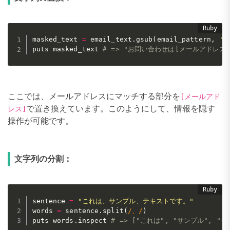
masked_text 
=
 email_text
.
gsub
(
email_pattern
,
'
puts masked_text 
# => "お問い合わせは[メールアドレス
ここでは、メールアドレスにマッチする部分を
[メールアド
で置き換えています。このようにして、情報を隠す
レス]
操作が可能です。
文字列の分割：
sentence 
=
"これは、サンプル、テキストです。"
words 
=
 sentence
.
split
(
/、/
)
puts words
.
inspect 
# => ["これは", "サンプル", "