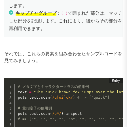
します。
キャプチャグループ
：
で囲まれた部分は、マッチ
( )
した部分を記憶します。これにより、後からその部分を
再利用できます。
それでは、これらの要素を組み合わせたサンプルコードを
見てみましょう。
# メタ文字とキャラクタークラスの使用例
text 
=
"The quick brown fox jumps over the lazy
puts text
.
scan
(
/q[ui]ck/
)
# => ["quick"]
# 量指定子の使用例
puts text
.
scan
(
/o*/
)
.
# => ["", "", "", "", "o", "", "", "o", "", "",