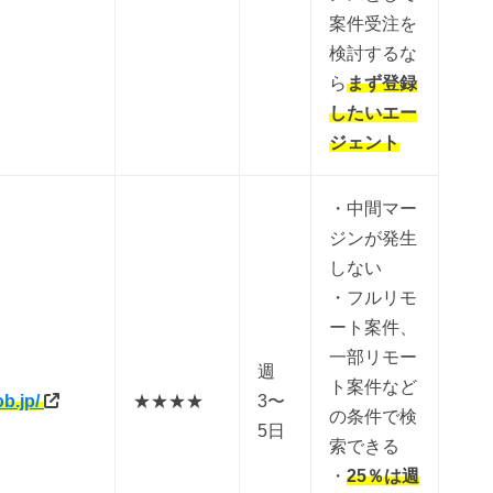
案件受注を
検討するな
ら
まず登録
したいエー
ジェント
・中間マー
ジンが発生
しない
・フルリモ
ート案件、
一部リモー
週
ト案件など
ob.jp/
★★★★
3〜
の条件で検
5日
索できる
・
25％は週