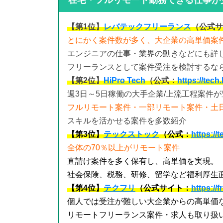
【第1位】
レバテックフリーランス
（公式サ
とにかく案件数が多く、大企業の高単価案
エンジニアの仕事・業界の動きなどにも詳
フリーランスとして案件受注を検討するな
【第2位】
HiPro Tech
（公式：
https://tech.
週3日～5日稼働の大手企業/上流工程案件
フルリモート案件・一部リモート案件・土日
スキルを活かせる案件を多数紹介
【第3位】
テックストック
（公式：
https://
全体の70％以上がリモート案件
直請け案件を多く保有し、高単価を実現。
社会保険、税務、研修、留学など福利厚生
【第4位】
テクフリ
（公式サイト：
https://
個人では受注が難しい大企業からの高単価
リモートフリーランス案件・求人も取り扱