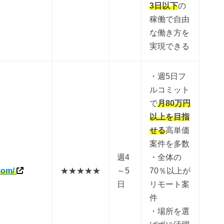
3日以下
の
稼働で自由
な働き方を
実現できる
・週5日フ
ルコミット
で
月80万円
以上を目指
せる
高単価
案件を多数
週4
・全体の
.com/
★★★★★
～5
70％以上が
日
リモート案
件
・場所を選