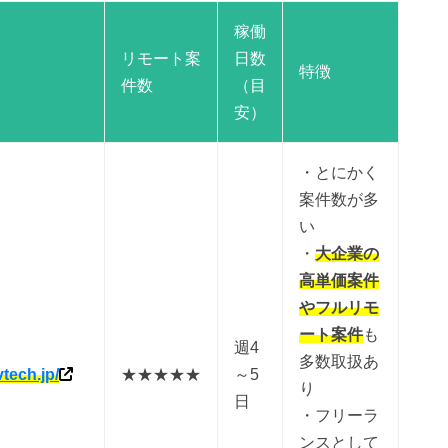
稼働
リモート案
日数
特徴
件数
（目
安）
・とにかく
案件数が多
い
・
大企業の
高単価案件
やフルリモ
ート案件
も
週4
多数取扱あ
vtech.jp/
★★★★★
～5
り
日
・フリーラ
ンスとして