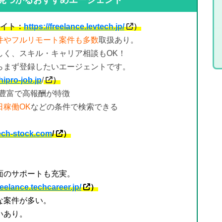
イト：
https://freelance.levtech.jp/
）
件やフルリモート案件も多数
取扱あり。
しく、スキル・キャリア相談もOK！
らまず登録したいエージェントです。
hipro-job.jp
/
）
が豊富で高報酬が特徴
稼働OK
などの条件で検索できる
tech-stock.com
/
）
面のサポートも充実。
freelance.techcareer.jp/
）
な案件が多い。
いあり。