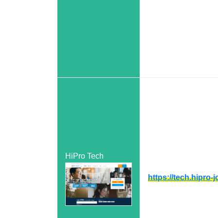
HiPro Tech
https://tech.hipro-j