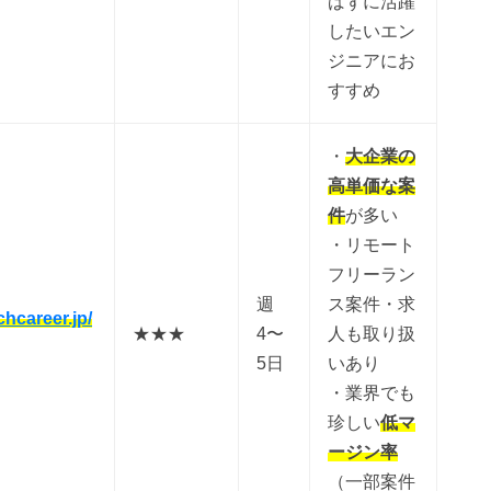
ばずに活躍
したいエン
ジニアにお
すすめ
・
大企業の
高単価な案
件
が多い
・リモート
フリーラン
週
ス案件・求
chcareer.jp/
★★★
4〜
人も取り扱
5日
いあり
・業界でも
珍しい
低マ
ージン率
（一部案件