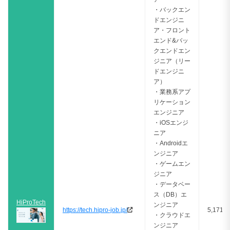
・バックエン
ドエンジニ
ア・フロント
エンド&バッ
クエンドエン
ジニア（リー
ドエンジニ
ア）
・業務系アプ
リケーション
エンジニア
・iOSエンジ
ニア
・Androidエ
ンジニア
・ゲームエン
ジニア
・データベー
ス（DB）エ
HiProTech
ンジニア
https://tech.hipro-job.jp/
5,171件
・クラウドエ
ンジニア