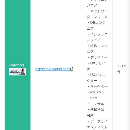
ジニア
・ネットワー
クエンジニア
・DBエンジ
ニア
・インフラエ
ンジニア
・組込エンジ
ニア
・デザイナー
・UXデザイ
Midworks
12,090
https://mid-works.com/
ナー
件
・UXディレ
クター
・マーケター
・PM/PMO
・PdM
・コンサル
・機械学習・
AI系
・データサイ
エンティスト