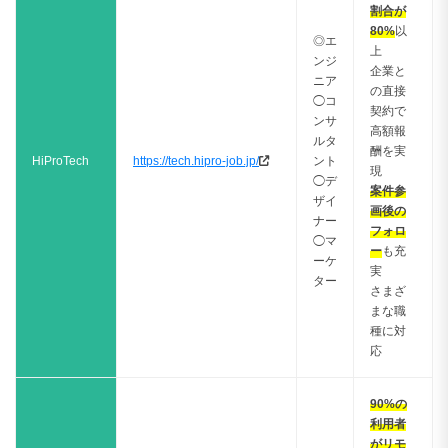
割合が
80%
以
◎エ
上
ンジ
企業と
ニア
の直接
◯コ
契約で
ンサ
高額報
ルタ
酬を実
HiProTech
https://tech.hipro-job.jp/
ント
現
◯デ
案件参
ザイ
画後の
ナー
フォロ
◯マ
ー
も充
ーケ
実
ター
さまざ
まな職
種に対
応
90%の
利用者
がリモ