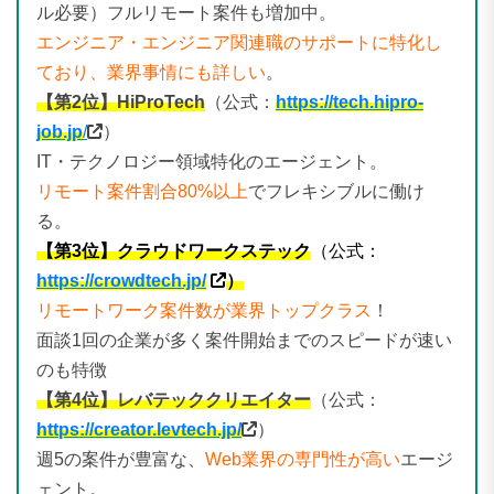
ル必要）フルリモート案件も増加中。
エンジニア・エンジニア関連職のサポートに特化し
ており、業界事情にも詳しい
。
【第2位】HiProTech
（公式：
https://tech.hipro-
job.jp
/
）
IT・テクノロジー領域特化のエージェント。
リモート案件割合80%以上
でフレキシブルに働け
る。
【第3位】クラウドワークステック
（公式：
https://crowdtech.jp/
）
リモートワーク案件数が業界トップクラス
！
面談1回の企業が多く案件開始までのスピードが速い
のも特徴
【第4位】レバテッククリエイター
（公式：
https://creator.levtech.jp/
）
週5の案件が豊富な、
Web業界の専門性が高い
エージ
ェント。