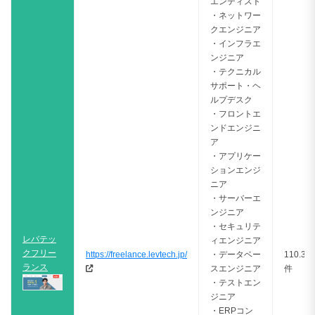
エンティスト
・ネットワー
クエンジニア
・インフラエ
ンジニア
・テクニカル
サポート・ヘ
ルプデスク
・フロントエ
ンドエンジニ
ア
・アプリケー
ションエンジ
ニア
・サーバーエ
ンジニア
・セキュリテ
レバテッ
ィエンジニア
クフリー
https://freelance.levtech.jp/
・データベー
110.37
ランス
スエンジニア
件
・テストエン
ジニア
・ERPコン