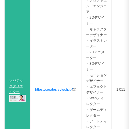
・フロントエ
ンドエンジニ
ア
・2Dデザイ
ナー
・キャラクタ
ーデザイナー
・イラストレ
ーター
・2Dアニメ
ーター
・3Dデザイ
ナー
・モーション
レバテッ
デザイナー
ククリエ
・エフェクト
https://creator.levtech.jp/
1,011件
イター
デザイナー
・Webディ
レクター
・ゲームディ
レクター
・アートディ
レクター