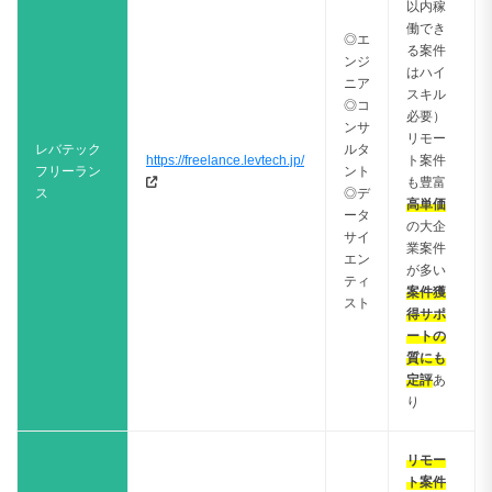
以内稼
働でき
◎エ
る案件
ンジ
はハイ
ニア
スキル
◎コ
必要）
ンサ
リモー
レバテック
ルタ
https://freelance.levtech.jp/
ト案件
フリーラン
ント
も豊富
ス
◎デ
高単価
ータ
の大企
サイ
業案件
エン
が多い
ティ
案件獲
スト
得サポ
ートの
質にも
定評
あ
り
リモー
ト案件