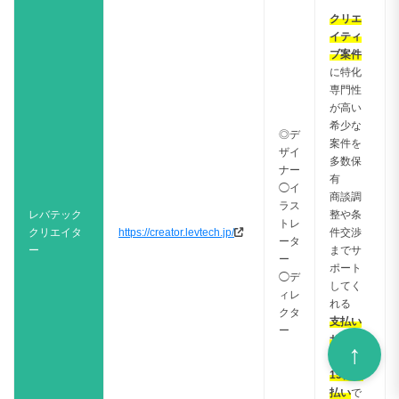
クリエ
イティ
ブ案件
に特化
専門性
が高い
希少な
◎デ
案件を
ザイ
多数保
ナー
有
◯イ
商談調
ラス
レバテック
整や条
トレ
クリエイタ
https://creator.levtech.jp/
件交渉
ータ
ー
までサ
ー
ポート
◯デ
してく
ィレ
れる
クタ
支払い
ー
サイト
が翌月
15日支
払い
で