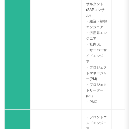
サルタント
(SAPコンサ
ル)
・組込・制御
エンジニア
・汎用系エン
ジニア
・社内SE
・サーバーサ
イドエンジニ
ア
・プロジェク
トマネージャ
ー(PM)
・プロジェク
トリーダー
(PL)
・PMO
・フロントエ
ンドエンジニ
ア