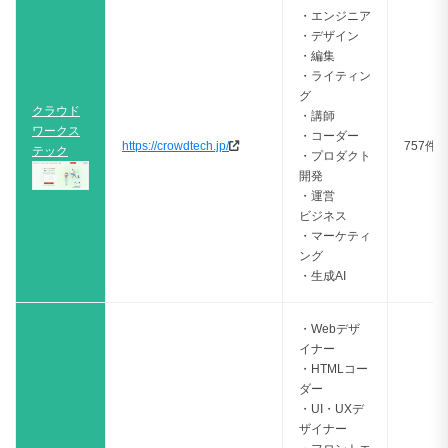
・エンジニア
・デザイン
・編集
・ライティン
グ
クラウド
・講師
ワークス
・コーダー
https://crowdtech.jp/
757件
テック
・プロダクト
開発
・運営
ビジネス
・マーケティ
ング
・生成AI
・Webデザ
イナー
・HTMLコー
ダー
・UI・UXデ
ザイナー