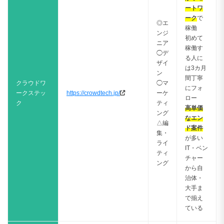
ートワ
ーク
で
◎エ
稼働
ンジ
初めて
ニア
稼働す
◯デ
る人に
ザイ
は3カ月
ン
間丁寧
クラウドワ
◯マ
にフォ
ークステッ
https://crowdtech.jp/
ーケ
ロー
ク
ティ
高単価
ング
なエン
△編
ド案件
集・
が多い
ライ
IT・ベン
ティ
チャー
ング
から自
治体・
大手ま
で揃え
ている