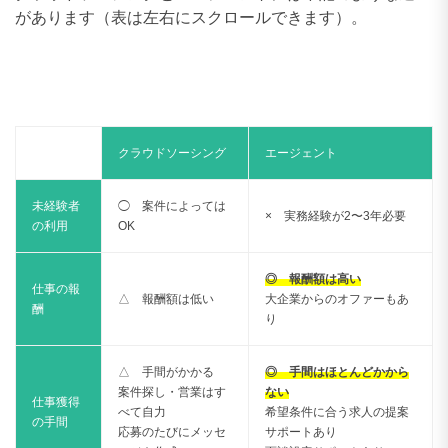
があります（表は左右にスクロールできます）。
クラウドソーシング
エージェント
未経験者
◯ 案件によっては
× 実務経験が2〜3年必要
の利用
OK
◎ 報酬額は高い
仕事の報
△ 報酬額は低い
大企業からのオファーもあ
酬
り
△ 手間がかかる
◎ 手間はほとんどかから
案件探し・営業はす
ない
仕事獲得
べて自力
希望条件に合う求人の提案
の手間
応募のたびにメッセ
サポートあり