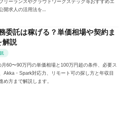
フリーランスやクラウドワークステック等おすすめエ
開求人の活用法を...
の業務委託は稼げる？単価相場や契約ま
を解説
委託
託の月60〜90万円の単価相場と100万円超の条件、必要ス
Akka・Spark対応力、リモート可の探し方と年収目
進め方まで解説します。