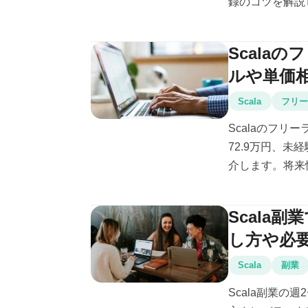
録のコツを解説し
Scala
ルや単価
Scala
フリ
Scalaのフ
72.9万円、
介します。将来性
Scala
し方や必
Scala
副業
Scala副業の