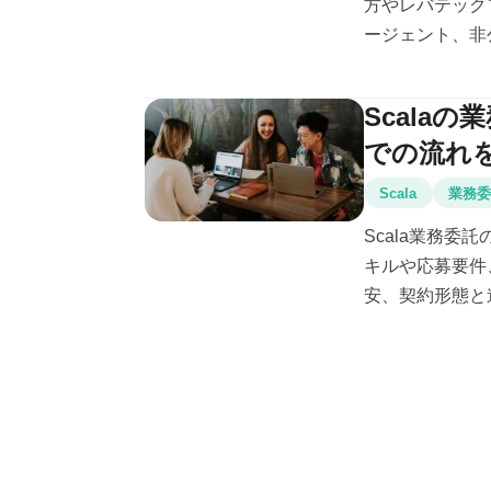
方やレバテック
ージェント、非公
Scala
での流れ
Scala
業務
Scala業務委
キルや応募要件、
安、契約形態と