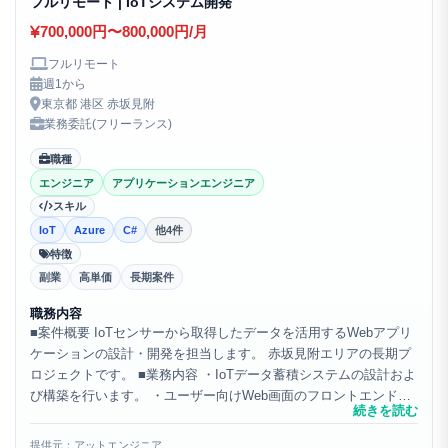
フルリモート | IoTシステム開発
700,000円〜800,000円/月
フルリモート
週1から
東京都 港区 赤坂見附
業務委託(フリーランス)
職種
エンジニア
アプリケーションエンジニア
スキル
IoT
Azure
C#
他4件
特徴
副業
高単価
長期案件
職務内容
■案件概要 IoTセンサーから取得したデータを活用するWebアプリ
ケーションの設計・開発を担当します。 赤坂見附エリアの長期プ
ロジェクトです。 ■業務内容 ・IoTデータ蓄積システムの設計およ
び構築を行います。 ・ユーザー向けWeb画面のフロントエンド開
続きを読む
発を担います。 ・設備制御システムの機能...
提供元：アットエンジニア