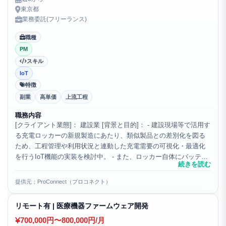
東京都
業務委託(フリーランス)
職種
PM
スキル
IoT
特徴
副業
高単価
上流工程
職務内容
[クライアント業態]： 建設業 [背景と目的]： - 建設現場等で活用す
る充電ロッカーの新規製造にあたり、類似製品との差別化を図る
ため、工程管理や利用状況と連動した充電需要の可視化・最適化
を行うIoT機能の実装を検討中。 - また、ロッカー自体にバッテリ
続きを読む
ー／蓄電池を搭載し、外部電源に依存せず...
提供元：ProConnect（プロコネクト）
リモート有 | 医療機器ファームウェア開発
700,000円〜800,000円/月