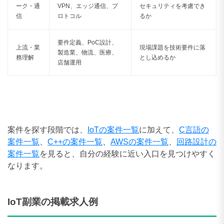
ーク・通
VPN、エッジ通信、プ
セキュリティを考慮でき
信
ロトコル
るか
要件定義、PoC設計、
上流・業
現場課題を技術要件に落
製造業、物流、医療、
務理解
とし込めるか
店舗運用
案件を探す段階では、
IoTの案件一覧
に加えて、
C言語の
案件一覧
、
C++の案件一覧
、
AWSの案件一覧
、
回路設計の
案件一覧
を見ると、自分の経験に近い入口を見つけやすく
なります。
IoT副業の掲載求人例