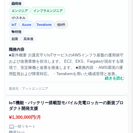
職種
エンジニア
インフラエンジニア
スキル
IoT
Azure
Terraform
他8件
特徴
副業
高単価
職務内容
■案件概要 介護見守りIoTサービスのAWSインフラ基盤の運用保守
および改善業務を担当します。 EC2、EKS、Fargateが混在する環
境で、安定稼働と改善を推進します。 ■業務内容 ・AWS環境の運
用監視および障害対応。 ・Terraformを用いた構成管理と改善。 ・
続きを読む
ネットワークおよびV...
提供元：アットエンジニア
IoT機能・バッテリー搭載型モバイル充電ロッカーの新規プロ
ダクト開発支援
1,300,000円/月
一部リモート
週3から