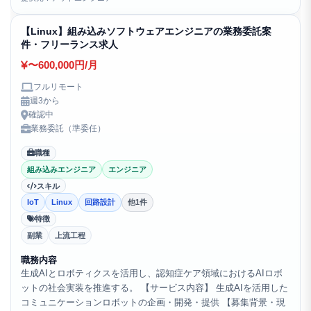
【Linux】組み込みソフトウェアエンジニアの業務委託案
件・フリーランス求人
〜600,000円/月
フルリモート
週3から
確認中
業務委託（準委任）
職種
組み込みエンジニア
エンジニア
スキル
IoT
Linux
回路設計
他1件
特徴
副業
上流工程
職務内容
生成AIとロボティクスを活用し、認知症ケア領域におけるAIロボ
ットの社会実装を推進する。 【サービス内容】 生成AIを活用した
コミュニケーションロボットの企画・開発・提供 【募集背景・現