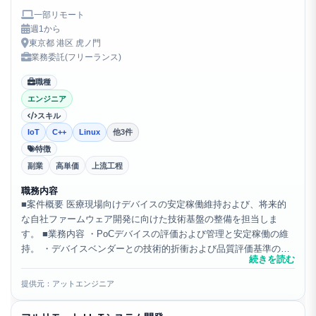
一部リモート
週1から
東京都 港区 虎ノ門
業務委託(フリーランス)
職種
エンジニア
スキル
IoT
C++
Linux
他3件
特徴
副業
高単価
上流工程
職務内容
■案件概要 医療現場向けデバイスの安定稼働維持および、将来的
な自社ファームウェア開発に向けた技術基盤の整備を担当しま
す。 ■業務内容 ・PoCデバイスの評価および管理と安定稼働の維
持。 ・デバイスベンダーとの技術的折衝および品質評価基準の策
続きを読む
定。 ・デバイスとクラウドシステムの連携設計および改善...
提供元：アットエンジニア