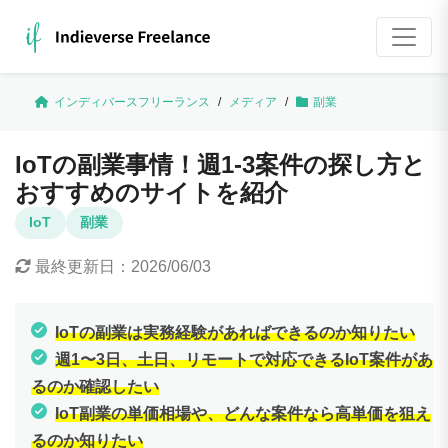
インディバースフリーランス
/
メディア
/
副業
IoTの副業事情！週1-3案件の探し方と
おすすめのサイトを紹介
IoT
副業
最終更新日：
2026/06/03
IoTの副業は実務経験があればできるのか知りたい
週1〜3日、土日、リモートで対応できるIoT案件があ
るのか確認したい
IoT副業の単価相場や、どんな案件なら高単価を狙え
るのか知りたい