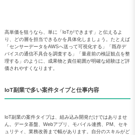
260〜269万円
0件
270〜279万円
0件
高単価を狙うなら、単に「IoTができます」と伝えるよ
280〜289万円
0件
り、どの層を担当できるかを具体化しましょう。たとえば
290〜299万円
0件
「センサーデータをAWSへ送って可視化する」「既存デ
バイスの通信不具合を調査する」「量産前の検証観点を整
300〜309万円
0件
理する」のように、成果物と責任範囲が明確な経験ほど評
価されやすくなります。
IoT副業で多い案件タイプと仕事内容
IoT副業の案件タイプは、組み込み開発だけではありませ
ん。データ基盤、Webアプリ、モバイル連携、PM、セキ
ュリティ、業務改善まで幅があります。自分のスキルがど