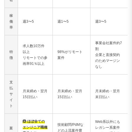
稼
働
週3〜5
週1〜5
週3〜5
率
事業会社案件約7
求人数10万件
割
特
以上
98%がリモート
企業と直接契約
徴
リモートでの参
案件
のためマージン
画率91％以上
なし
支
払
月末締め・翌月
月末締め・翌月
月末締め・翌月
サ
15日払い
15日払い
末日払い
イ
ト
🙆 ほぼ全ての
Web系以外にも
技術顧問/PdMな
エンジニア職種
レガシー系案件
案
どの上流案件豊