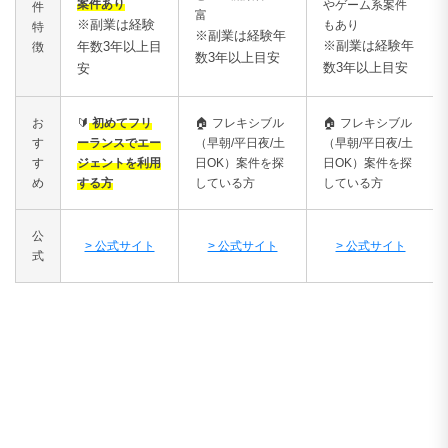
案件あり
やゲーム系案件
件
富
※副業は経験
もあり
特
※副業は経験年
※副業は経験年
年数3年以上目
徴
数3年以上目安
数3年以上目安
安
お
🔰
初めてフリ
🏠
フレキシブル
🏠
フレキシブル
す
ーランスでエー
（早朝/平日夜/土
（早朝/平日夜/土
す
ジェントを利用
日OK）案件を探
日OK）案件を探
め
する方
している方
している方
公
> 公式サイト
> 公式サイト
> 公式サイト
式