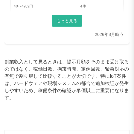
40〜49万円
4件
50〜59万円
2件
もっと見る
60〜69万円
5件
2026年8月時点
70〜79万円
4件
80〜89万円
5件
副業収入として見るときは、提示月額をそのまま受け取る
90〜99万円
9件
のではなく、稼働日数、拘束時間、定例回数、緊急対応の
有無で割り戻して比較することが大切です。特にIoT案件
100〜109万円
5件
は、ハードウェアや現場システムの都合で追加検証が発生
しやすいため、稼働条件の確認が単価以上に重要になりま
110〜119万円
1件
す。
120〜129万円
2件
130〜139万円
2件
140〜149万円
2件