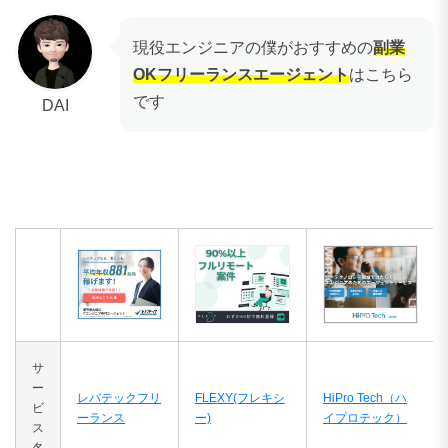
現役エンジニアの僕がおすすめの
副業
OKフリーランスエージェント
はこちら
です
DAI
サ
ー
レバテックフリ
FLEXY(フレキシ
HiPro Tech（ハ
ビ
ーランス
ー)
イプロテック）
ス
名