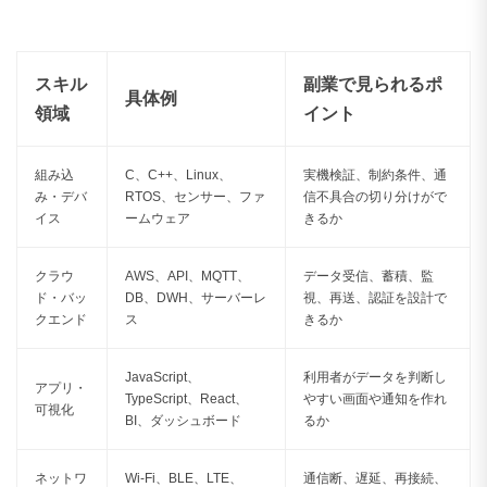
スキル
副業で見られるポ
具体例
領域
イント
組み込
C、C++、Linux、
実機検証、制約条件、通
み・デバ
RTOS、センサー、ファ
信不具合の切り分けがで
イス
ームウェア
きるか
クラウ
AWS、API、MQTT、
データ受信、蓄積、監
ド・バッ
DB、DWH、サーバーレ
視、再送、認証を設計で
クエンド
ス
きるか
JavaScript、
利用者がデータを判断し
アプリ・
TypeScript、React、
やすい画面や通知を作れ
可視化
BI、ダッシュボード
るか
ネットワ
Wi-Fi、BLE、LTE、
通信断、遅延、再接続、