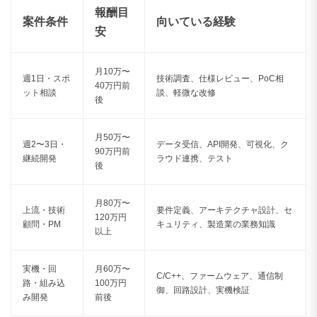
報酬目
150〜159万円
1件
案件条件
向いている経験
安
160〜169万円
0件
月10万〜
170〜179万円
0件
週1日・スポ
技術調査、仕様レビュー、PoC相
40万円前
ット相談
談、軽微な改修
後
180〜189万円
0件
190〜199万円
0件
月50万〜
週2〜3日・
データ受信、API開発、可視化、ク
90万円前
継続開発
ラウド連携、テスト
200〜209万円
0件
後
210〜219万円
0件
月80万〜
上流・技術
要件定義、アーキテクチャ設計、セ
120万円
220〜229万円
0件
顧問・PM
キュリティ、製造業の業務知識
以上
230〜239万円
0件
実機・回
月60万〜
C/C++、ファームウェア、通信制
240〜249万円
0件
路・組み込
100万円
御、回路設計、実機検証
み開発
前後
250〜259万円
0件