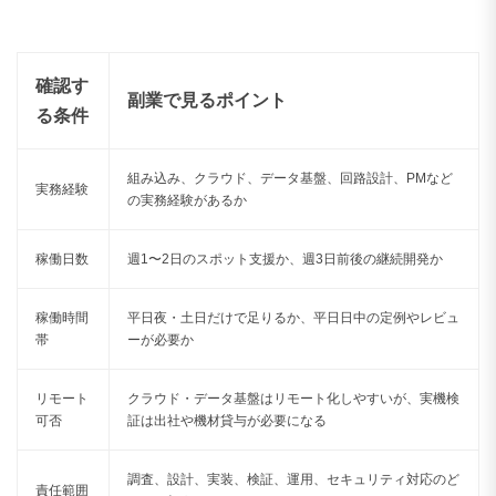
確認す
副業で見るポイント
る条件
組み込み、クラウド、データ基盤、回路設計、PMなど
実務経験
の実務経験があるか
稼働日数
週1〜2日のスポット支援か、週3日前後の継続開発か
稼働時間
平日夜・土日だけで足りるか、平日日中の定例やレビュ
帯
ーが必要か
リモート
クラウド・データ基盤はリモート化しやすいが、実機検
可否
証は出社や機材貸与が必要になる
調査、設計、実装、検証、運用、セキュリティ対応のど
責任範囲