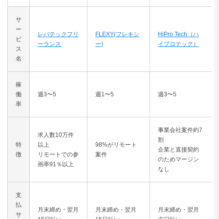
サ
ー
レバテックフリ
FLEXY(フレキシ
HiPro Tech（ハ
ビ
ーランス
ー)
イプロテック）
ス
名
稼
働
週3〜5
週1〜5
週3〜5
率
事業会社案件約7
求人数10万件
割
特
以上
98%がリモート
企業と直接契約
徴
リモートでの参
案件
のためマージン
画率91％以上
なし
支
払
月末締め・翌月
月末締め・翌月
月末締め・翌月
サ