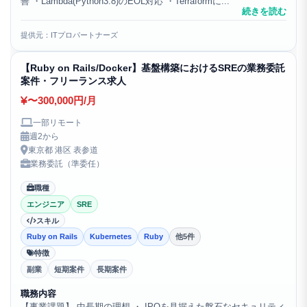
善 ・Lambda(Python3.8)のEOL対応 ・Terraformに...
続きを読む
提供元：ITプロパートナーズ
【Ruby on Rails/Docker】基盤構築におけるSREの業務委託
案件・フリーランス求人
〜300,000円/月
一部リモート
週2から
東京都 港区 表参道
業務委託（準委任）
職種
エンジニア
SRE
スキル
Ruby on Rails
Kubernetes
Ruby
他5件
特徴
副業
短期案件
長期案件
職務内容
【事業課題】 中長期の理想 ・ IPOを見据えた盤石なセキュリティ