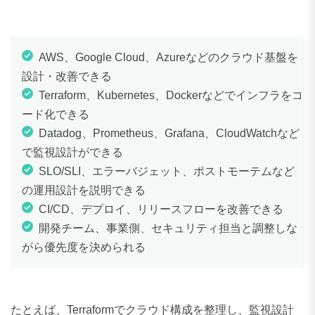
130〜139万円
0件
140〜149万円
2件
AWS、Google Cloud、Azureなどのクラウド基盤を
150〜159万円
0件
設計・改善できる
Terraform、Kubernetes、Dockerなどでインフラをコ
160〜169万円
0件
ード化できる
170〜179万円
0件
Datadog、Prometheus、Grafana、CloudWatchなど
で監視設計ができる
180〜189万円
0件
SLO/SLI、エラーバジェット、ポストモーテムなど
190〜199万円
0件
の運用設計を説明できる
CI/CD、デプロイ、リリースフローを改善できる
200〜209万円
0件
開発チーム、事業側、セキュリティ担当と調整しな
210〜219万円
0件
がら優先度を決められる
220〜229万円
0件
230〜239万円
0件
たとえば、Terraformでクラウド構成を整理し、監視設計