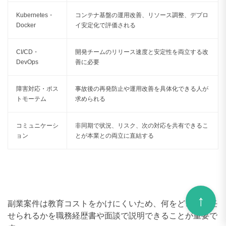
Kubernetes・
コンテナ基盤の運用改善、リソース調整、デプロ
Docker
イ安定化で評価される
CI/CD・
開発チームのリリース速度と安定性を両立する改
DevOps
善に必要
障害対応・ポス
事故後の再発防止や運用改善を具体化できる人が
トモーテム
求められる
コミュニケーシ
非同期で状況、リスク、次の対応を共有できるこ
ョン
とが本業との両立に直結する
副業案件は教育コストをかけにくいため、何をどこまで任
せられるかを職務経歴書や面談で説明できることが重要で