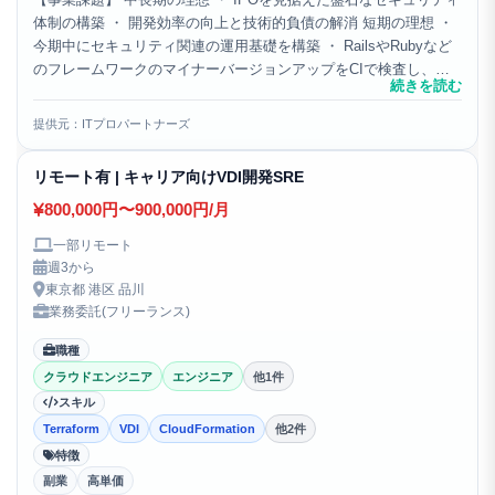
体制の構築 ・ 開発効率の向上と技術的負債の解消 短期の理想 ・
今期中にセキュリティ関連の運用基礎を構築 ・ RailsやRubyなど
のフレームワークのマイナーバージョンアップをCIで検査し、情
続きを読む
報発信をキャッチアップするプロセ...
提供元：ITプロパートナーズ
リモート有 | キャリア向けVDI開発SRE
800,000円〜900,000円/月
一部リモート
週3から
東京都 港区 品川
業務委託(フリーランス)
職種
クラウドエンジニア
エンジニア
他1件
スキル
Terraform
VDI
CloudFormation
他2件
特徴
副業
高単価