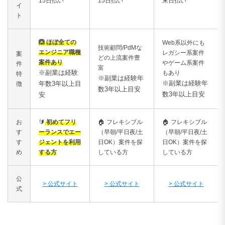
15日払い
15日払い
末日払い
イ
ト
🙆 ほぼ全ての
Web系以外にも
技術顧問/PdMな
エンジニア職種
レガシー系案件
案
どの上流案件豊
案件あり
やゲーム系案件
件
富
※副業は経験
もあり
特
※副業は経験年
※副業は経験年
年数3年以上目
徴
数3年以上目安
数3年以上目安
安
お
🔰
初めてフリ
🏠
フレキシブル
🏠
フレキシブル
す
ーランスでエー
（早朝/平日夜/土
（早朝/平日夜/土
す
ジェントを利用
日OK）案件を探
日OK）案件を探
め
する方
している方
している方
公
> 公式サイト
> 公式サイト
> 公式サイト
式