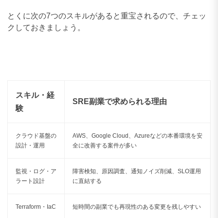
とくに次の7つのスキルがあると重宝されるので、チェッ
クしておきましょう。
スキル・経
SRE副業で求められる理由
験
クラウド基盤の
AWS、Google Cloud、Azureなどの本番環境を安
設計・運用
全に改善する案件が多い
監視・ログ・ア
障害検知、原因調査、通知ノイズ削減、SLO運用
ラート設計
に直結する
Terraform・IaC
短時間の副業でも再現性のある変更を残しやすい