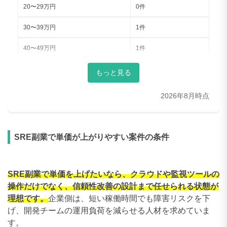
20〜29万円
0件
30〜39万円
1件
40〜49万円
1件
50〜59万円
10件
もっと見る
60〜69万円
12件
2026年8月時点
70〜79万円
12件
80〜89万円
12件
SRE副業で単価が上がりやすい案件の条件
90〜99万円
13件
100〜109万円
6件
SRE副業で単価を上げたいなら、クラウドや監視ツールの
操作だけでなく、信頼性改善の設計まで任せられる状態が
110〜119万円
6件
理想です。
企業側は、短い稼働時間でも障害リスクを下
げ、開発チームの運用負荷を減らせる人材を求めていま
120〜129万円
3件
す。