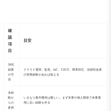
確
認
目安
項
目
SRE
副業
クラウド運用、監視、IaC、CI/CD、障害対応、信頼性改善
の可
の実務経験があれば狙える
否
未経
験か
いきなり案件獲得は難しい。まず本業や個人開発で本番運
らの
用に近い経験を作る
参画