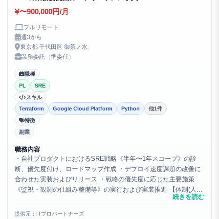
〜900,000円/月
フルリモート
週3から
東京都 千代田区 御茶ノ水
業務委託（準委任）
職種
PL
SRE
スキル
Terraform
Google Cloud Platform
Python
他1件
特徴
副業
職務内容
・自社プロダクトにおけるSRE戦略《半年〜1年スコープ》の診
断、優先度付け、ロードマップ作成 ・デプロイ速度課題の改善に
合わせた実装およびリリース ・戦略の優先度に応じた主要施策
《監視・観測の仕組み整備等》の実行および実装推進 【体制(人
続きを読む
数/構成)】 ・社内に専任SREは不在
提供元：ITプロパートナーズ