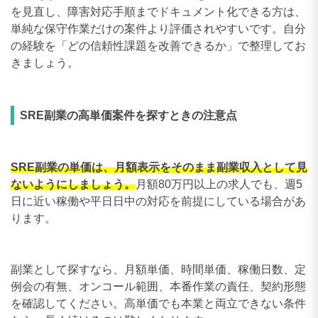
を見直し、障害対応手順までドキュメント化できる方は、
240〜249万円
0件
単純な保守作業だけの案件より評価されやすいです。自分
250〜259万円
0件
の経験を「どの信頼性課題を改善できるか」で整理してお
きましょう。
260〜269万円
0件
270〜279万円
0件
SRE副業の高単価案件を探すときの注意点
280〜289万円
0件
290〜299万円
0件
SRE副業の単価は、月額表示をそのまま副業収入として見
ないようにしましょう。
月額80万円以上の求人でも、週5
300〜309万円
0件
日に近い稼働や平日日中の対応を前提にしている場合があ
ります。
副業として探すなら、月額単価、時間単価、稼働日数、定
例会の有無、オンコール範囲、本番作業の責任、契約形態
を確認してください。高単価でも本業と両立できない条件