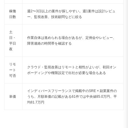
稼働
週2〜3日以上の案件が探しやすい。週1案件は設計レビュ
日数
ー、監視改善、技術顧問などに絞る
土
日・
作業自体は進められる場合があるが、定例会やレビュー、
平日
障害連絡の時間帯を確認する
夜
リモ
クラウド・監視改善はリモートと相性がよいが、初回オン
ート
ボーディングや権限設定で出社が必要な場合もある
可否
インディバースフリーランスで掲載中のSRE × 副業案件の
単価
うち、月額単価の記載がある61件では中央値85.0万円、平
均81.7万円