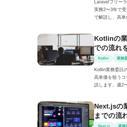
Laravelフ
実務2〜3年で
で解説し、高単価
Kotli
での流れ
Kotlin
業務
Kotlin業務
高単価を狙うコ
説します。週2〜
Next.
までの流
Next.js
業務