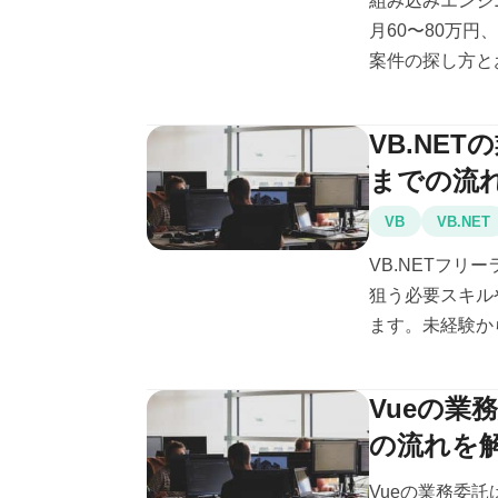
組み込みエンジ
月60〜80万
案件の探し方とお
VB.NE
までの流
VB
VB.NET
VB.NETフリ
狙う必要スキル
ます。未経験から
Vueの業
の流れを
Vueの業務委