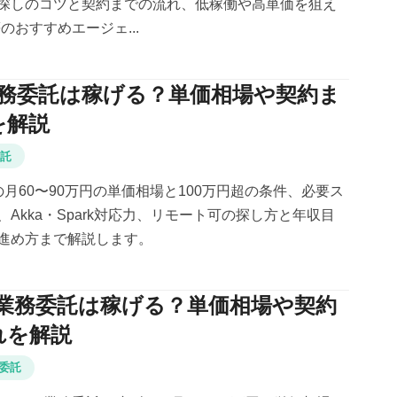
探しのコツと契約までの流れ、低稼働や高単価を狙え
t等のおすすめエージェ...
の業務委託は稼げる？単価相場や契約ま
を解説
委託
託の月60〜90万円の単価相場と100万円超の条件、必要ス
Akka・Spark対応力、リモート可の探し方と年収目
進め方まで解説します。
elの業務委託は稼げる？単価相場や契約
れを解説
委託