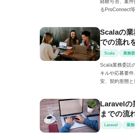
経験可否、案件
るProConnec
Scala
での流れ
Scala
業務
Scala業務委
キルや応募要件、
安、契約形態と
Larav
までの流
Laravel
業務