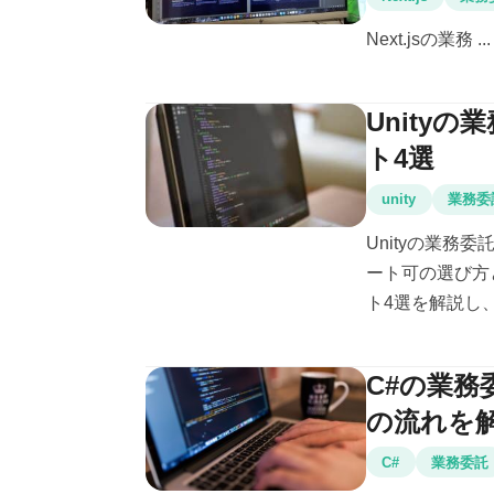
Next.jsの業務 ...
Unity
ト4選
unity
業務委
Unityの業
ート可の選び方
ト4選を解説し、
C#の業
の流れを
C#
業務委託