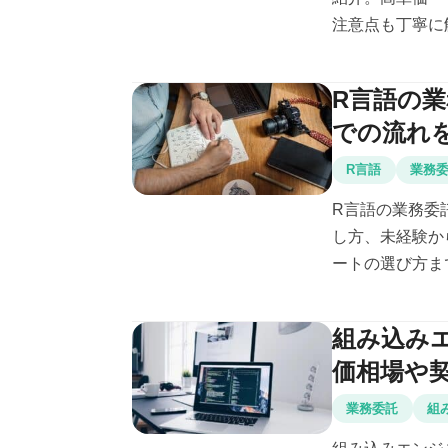
注意点も丁寧に解
R言語の
での流れ
R言語
業務
R言語の業務委
し方、未経験か
ートの選び方まで
組み込み
価相場や
業務委託
組