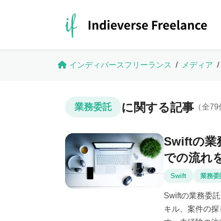
インディバースフリーランス
/
メディア
/
に関する記事
業務委託
（全7
Swift
での流れ
Swift
業務委
Swiftの業務
キル、案件の探