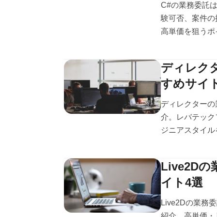
C#の業務委託
験可否、案件の
高単価を狙うポイ
ディレク
すめサイト
ディレクターの
介。レバテックフ
ジニアスタイルを
Live2
イト4選
Live2Dの
紹介。高単価・