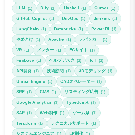
LLM
Dify
Haskell
Cursor
(1)
(1)
(1)
(1)
GitHub Copilot
DevOps
Jenkins
(1)
(1)
(1)
LangChain
Databricks
Power BI
(1)
(1)
(1)
やめとけ
Apache
デバッカー
(1)
(1)
(1)
VR
メンター
ECサイト
(1)
(1)
(1)
Firebase
ヘルプデスク
IoT
(1)
(1)
(1)
API開発
技術顧問
3Dモデリング
(1)
(1)
(1)
Unreal Engine
CADオペレーター
(1)
(1)
SRE
CMS
リスティング広告
(1)
(1)
(1)
Google Analytics
TypeScript
(1)
(1)
SAP
Web制作
ゲーム系
(1)
(1)
(1)
Terraform
テクニカルサポート
(1)
(1)
システムエンジニア
LP制作
(1)
(1)