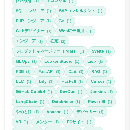
回路設計
ITコンサル
(1)
(1)
SQLエンジニア
SAPコンサルタント
(1)
(1)
PHPエンジニア
Go
(1)
(1)
Webデザイナー
Web広告運用
(1)
(1)
エンジニア
在宅
(1)
(1)
プロダクトマネージャー（PdM）
Svelte
(1)
(1)
MLOps
Looker Studio
Lisp
(1)
(1)
(1)
FDE
FastAPI
Dart
RAG
(1)
(1)
(1)
(1)
LLM
Dify
Haskell
Cursor
(1)
(1)
(1)
(1)
GitHub Copilot
DevOps
Jenkins
(1)
(1)
(1)
LangChain
Databricks
Power BI
(1)
(1)
(1)
やめとけ
Apache
デバッカー
(1)
(1)
(1)
VR
メンター
ECサイト
(1)
(1)
(1)